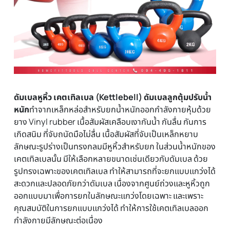
(Kettlebell)
โปรโมชั่นดัมเบล สำหรับผู้หญิง
โปรโมชั่นทั้งหมด Homefittools