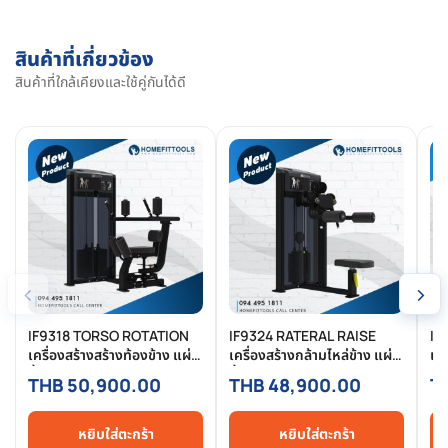
สินค้าที่เกี่ยวข้อง
สินค้าที่ใกล้เคียงและใช้คู่กันได้ดี
‹
›
IF9318 TORSO ROTATION
IF9324 RATERAL RAISE
IF
เครื่องสร้างสร้างท้องข้าง แผ่น
เครื่องสร้างกล้ามไหล่ข้าง แผ่น
เคร
น้ำหนัก 160/200/235/295
น้ำหนัก 160/200/235/295
หน
THB 50,900.00
THB 48,900.00
T
lbs เครื่องฟิตเนส โฮมยิม
lbs เครื่องฟิตเนส โฮมยิม
เค
แบรนด์ Impulse
แบรนด์ Impulse
Im
Homefittools
Homefittools
หยิบใส่ตะกร้า
หยิบใส่ตะกร้า