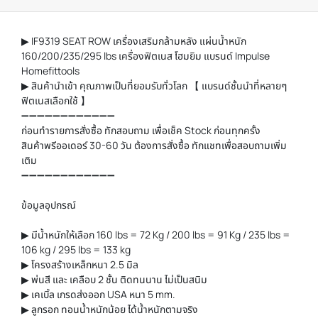
▶ IF9319 SEAT ROW เครื่องเสริมกล้ามหลัง แผ่นน้ำหนัก
160/200/235/295 lbs เครื่องฟิตเนส โฮมยิม แบรนด์ Impulse
Homefittools
▶ สินค้านำเข้า คุณภาพเป็นที่ยอมรับทั่วโลก 【 แบรนด์ชั้นนำที่หลายๆ
ฟิตเนสเลือกใช้ 】
➖➖➖➖➖➖➖➖➖➖➖➖
ก่อนทำรายการสั่งซื้อ ทักสอบถาม เพื่อเช็ค Stock ก่อนทุกครั้ง
สินค้าพรีออเดอร์ 30-60 วัน ต้องการสั่งซื้อ ทักแชทเพื่อสอบถามเพิ่ม
เติม
➖➖➖➖➖➖➖➖➖➖➖➖
ข้อมูลอุปกรณ์
▶ มีน้ำหนักให้เลือก 160 lbs = 72 Kg / 200 lbs = 91 Kg / 235 lbs =
106 kg / 295 lbs = 133 kg
▶ โครงสร้างเหล็กหนา 2.5 มิล
▶ พ่นสี และ เคลือบ 2 ชั้น ติดทนนาน ไม่เป็นสนิม
▶ เคเบิ้ล เกรดส่งออก USA หนา 5 mm.
▶ ลูกรอก ทอนน้ำหนักน้อย ได้น้ำหนักตามจริง