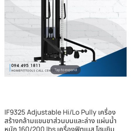
Tap to expand
IF9325 Adjustable Hi/Lo Pully เครื่อง
สร้างกล้ามแขนขาส่วนบนและล่าง แผ่นน้ำ
หนัก 160/200 lbs เครื่องฟิตเนส โฮมยิม