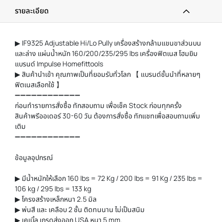
รายละเอียด
▶ IF9325 Adjustable Hi/Lo Pully เครื่องสร้างกล้ามแขนขาส่วนบน
และล่าง แผ่นน้ำหนัก 160/200/235/295 lbs เครื่องฟิตเนส โฮมยิม
แบรนด์ Impulse Homefittools
▶ สินค้านำเข้า คุณภาพเป็นที่ยอมรับทั่วโลก 【 แบรนด์ชั้นนำที่หลายๆ
ฟิตเนสเลือกใช้ 】
➖➖➖➖➖➖➖➖➖➖➖➖
ก่อนทำรายการสั่งซื้อ ทักสอบถาม เพื่อเช็ค Stock ก่อนทุกครั้ง
สินค้าพรีออเดอร์ 30-60 วัน ต้องการสั่งซื้อ ทักแชทเพื่อสอบถามเพิ่ม
เติม
➖➖➖➖➖➖➖➖➖➖➖➖
ข้อมูลอุปกรณ์
▶ มีน้ำหนักให้เลือก 160 lbs = 72 Kg / 200 lbs = 91 Kg / 235 lbs =
106 kg / 295 lbs = 133 kg
▶ โครงสร้างเหล็กหนา 2.5 มิล
▶ พ่นสี และ เคลือบ 2 ชั้น ติดทนนาน ไม่เป็นสนิม
▶ เคเบิ้ล เกรดส่งออก USA หนา 5 mm.