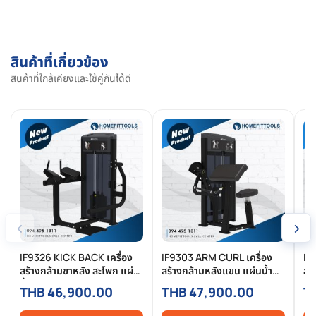
สินค้าที่เกี่ยวข้อง
สินค้าที่ใกล้เคียงและใช้คู่กันได้ดี
‹
›
IF9326 KICK BACK เครื่อง
IF9303 ARM CURL เครื่อง
IF
สร้างกล้ามขาหลัง สะโพก แผ่น
สร้างกล้ามหลังแขน แผ่นน้ำ
สร้
น้ำหนัก 160/200/235/295
หนัก 160/200/235/295 lbs
16
THB 46,900.00
THB 47,900.00
T
lbs เครื่องฟิตเนส โฮมยิม
แบรนด์ Impulse -
แบ
แบรนด์ Impulse
Homefittools
Ho