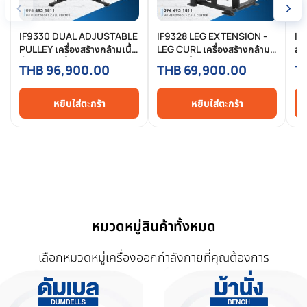
‹
›
IF9330 DUAL ADJUSTABLE
IF9328 LEG EXTENSION -
IF
PULLEY เครื่องสร้างกล้ามเนื้อ
LEG CURL เครื่องสร้างกล้าม
สร
ทั้งตัว แผ่นน้ำหนัก
ขา แผ่นน้ำหนัก
16
THB 96,900.00
THB 69,900.00
T
160/200/235/295 lbs
160/200/235/295 lbs
เค
เครื่องฟิตเนส โฮมยิม แบรนด์
เครื่องฟิตเนส โฮมยิม แบรนด์
Im
Impulse Homefittools
Impulse
หยิบใส่ตะกร้า
หยิบใส่ตะกร้า
หมวดหมู่สินค้าทั้งหมด
เลือกหมวดหมู่เครื่องออกกำลังกายที่คุณต้องการ