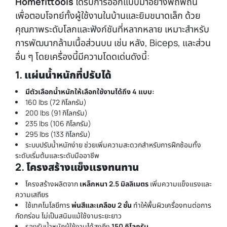
Homefittools
ได้รับการออกแบบมาอย่างพิถีพิถัน
เพื่อตอบโจทย์ทั้งผู้ใช้งานในบ้านและยิมขนาดเล็ก ด้วย
คุณภาพระดับโลกและฟังก์ชันที่หลากหลาย เหมาะสำหรับ
การพัฒนากล้ามเนื้อส่วนบน เช่น หลัง, Biceps, และส่วน
อื่น ๆ โดยเครื่องนี้มีความโดดเด่นดังนี้:
1. แผ่นน้ำหนักที่ปรับได้
มีตัวเลือกน้ำหนักให้เลือกใช้งานได้ถึง 4 แบบ:
160 lbs (72 กิโลกรัม)
200 lbs (91 กิโลกรัม)
235 lbs (106 กิโลกรัม)
295 lbs (133 กิโลกรัม)
ระบบปรับน้ำหนักง่าย ช่วยเพิ่มความสะดวกสำหรับการฝึกซ้อมทั้ง
ระดับเริ่มต้นและระดับมืออาชีพ
2. โครงสร้างแข็งแรงทนทาน
โครงสร้างผลิตจาก
เหล็กหนา 2.5 มิลลิเมตร
เพิ่มความแข็งแรงและ
ความเสถียร
ใช้เทคโนโลยีการ
พ่นสีและเคลือบ 2 ชั้น
ทำให้พื้นผิวเครื่องทนต่อการ
กัดกร่อน ไม่เป็นสนิมแม้ใช้งานระยะยาว
รองรับน้ำหนักผู้ใช้งานได้สูงถึง
150 กิโลกรัม