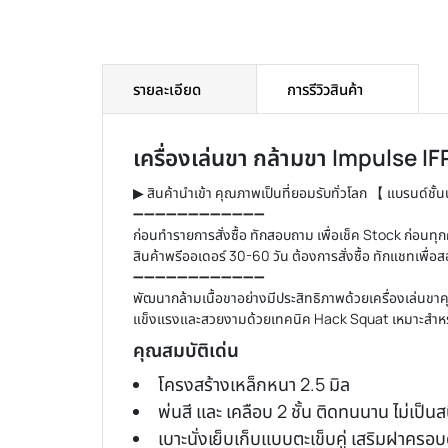
รายละเอียด
การรีวิวสินค้า
เครื่องเล่นขา กล้ามขา
Impulse IF
▶ สินค้านำเข้า คุณภาพเป็นที่ยอมรับทั่วโลก 【 แบรนด์ชั้
➖➖➖➖➖➖➖➖➖➖➖➖
ก่อนทำรายการสั่งซื้อ ทักสอบถาม เพื่อเช็ค Stock ก่อนทุกค
สินค้าพรีออเดอร์ 30-60 วัน ต้องการสั่งซื้อ ทักแชทเพื่อ
➖➖➖➖➖➖➖➖➖➖➖➖
พัฒนากล้ามเนื้อขาอย่างมีประสิทธิภาพด้วย
เครื่องเล่นขา
ค
แข็งแรงและสวยงามด้วยเทคนิค Hack Squat เหมาะสำหรับผ
คุณสมบัติเด่น
โครงสร้างเหล็กหนา 2.5 มิล
พ่นสี และ เคลือบ 2 ชั้น ติดทนนาน ไม่เป็นส
เบาะนั่งเย็บเก็บแบบตะเข็บคู่ เสริมฝาครอบ