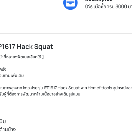
0% เมื่อซื้อครบ 3000 บา
P1617 Hack Squat
นนำที่หลายๆฟิตเนสเลือกใช้ 】
รั้ง
สอบถามเพิ่มเติม
ุณภาพสูงจาก Impulse รุ่น IFP1617 Hack Squat จาก Homefittools อุปกรณ์ออกกำล
ู้ที่ต้องการพัฒนากล้ามเนื้อขาอย่างเต็มรูปแบบ
นิม
ด้านข้าง