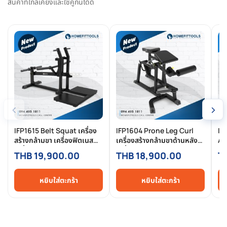
สินค้าที่ใกล้เคียงและใช้คู่กันได้ดี
‹
›
IFP1615 Belt Squat เครื่อง
IFP1604 Prone Leg Curl
IF
สร้างกล้ามขา เครื่องฟิตเนส
เครื่องสร้างกล้ามขาด้านหลัง
Ab
เครื่องออกกำลังกาย แบรนด์
เครื่องฟิตเนส โฮมยิม อุปกรณ์
ขา
THB 19,900.00
THB 18,900.00
T
Impulse - Homefittools
ฟิตเนส แบรนด์ Impulse -
อุ
Homefittools
Im
หยิบใส่ตะกร้า
หยิบใส่ตะกร้า