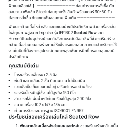
ฟิตเนสเลือกใช้ 】 ➖➖➖➖➖➖➖➖➖➖➖➖ ก่อนทำรายการสั่งซื้อ ทัก
สอบถาม เพื่อเช็ค Stock ก่อนทุกครั้ง สินค้าพรีออเดอร์ 30-60 วัน
ต้องการสั่งซื้อ ทักแชทเพื่อสอบถามเพิ่มเติม ➖➖➖➖➖➖➖➖➖➖➖➖
พัฒนากล้ามเนื้อไหล่ หลัง และแขนอย่างมีประสิทธิภาพด้วย
เครื่องเล่น
ไหล่
คุณภาพสูงจาก Impulse รุ่น IFP1302
Seated Row
จาก
Homefittools อุปกรณ์ออกกำลังกายระดับมืออาชีพที่ช่วยเสริมสร้าง
กล้ามเนื้อส่วนบนของร่างกายให้แข็งแรงและสมดุล เหมาะสำหรับการใช้
งานในยิมที่ต้องการอุปกรณ์คุณภาพสูงเพื่อการฝึกที่ครอบคลุมและมี
ประสิทธิภาพ
คุณสมบัติเด่น
โครงสร้างเหล็กหนา 2.5 มิล
พ่นสี และ เคลือบ 2 ชั้น ติดทนนาน ไม่เป็นสนิม
เบาะนั่งเย็บเก็บแบบตะเข็บคู่ เสริมฝาครอบด้านข้าง
รองรับน้ำหนักผู้ใช้งานได้สูงถึง 150 กิโล
สามารถใส่แผ่นน้ำหนักในเครื่องได้สูงสุด 200 กิโล
ขนาดเครื่อง 102 x 147 x 134 cm
ผ่านการรับรองมาตรฐาน ISO9001, EN957
ประโยชน์ของ
เครื่องเล่นไหล่
Seated Row
พัฒนากล้ามเนื้อหลังส่วนบนและไหล่:
ช่วยเสริมสร้างกล้ามเนื้อ