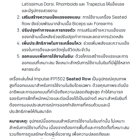
Latissimus Dorsi, Rhomboids และ Trapezius ให้แข็งแรง
และมีรูปทรงสวยงาม
เสริมสร้างความแข็งแรงของแขน:
การใช้งานเครื่อง Seated
Row ยังช่วยพัฒนากล้ามเนื้อ Biceps และ Forearms
ปรับปรุงท่าทางและการทรงตัว:
การเสริมสร้างความแข็งแรง
ของกล้ามเนื้อหลังช่วยปรับปรุงท่าทางและลดอาการปวดหลัง
เพิ่มประสิทธิภาพในการเคลื่อนไหว:
ช่วยเพิ่มพลังและความแข็ง
แรงในการดึงและยกวัตถุในชีวิตประจำวัน
ออกแบบเพื่อการใช้งานในยิม:
ด้วยโครงสร้างแข็งแรงและการ
ออกแบบที่เหมาะสม จึงเหมาะสำหรับการใช้งานในยิมที่มีผู้ใช้หลาก
หลายระดับ
เครื่องเล่นไหล่
Impulse IFP1302
Seated Row
เป็นอุปกรณ์คุณภาพ
สูงที่ออกแบบมาสำหรับการใช้งานในยิมโดยเฉพาะ ด้วยคุณภาพระดับมือ
อาชีพและการออกแบบที่คำนึงถึงความปลอดภัยสูงสุด ทำให้สามารถ
รองรับการฝึกที่หนักหน่วงและต่อเนื่องได้เป็นอย่างดี เหมาะสำหรับยิมที่
ต้องการมอบประสบการณ์การออกกำลังกายที่ครบถ้วนและมี
ประสิทธิภาพให้กับสมาชิก
หมายเหตุ:
อุปกรณ์นี้ออกแบบสำหรับการใช้งานในยิมเท่านั้น ไม่เหมาะ
สำหรับการใช้งานที่บ้าน เนื่องจากต้องการพื้นที่และการติดตั้งที่เหมาะสม
รวมถึงการดูแลรักษาโดยผู้เชี่ยวชาญ เพื่อความปลอดภัยและ