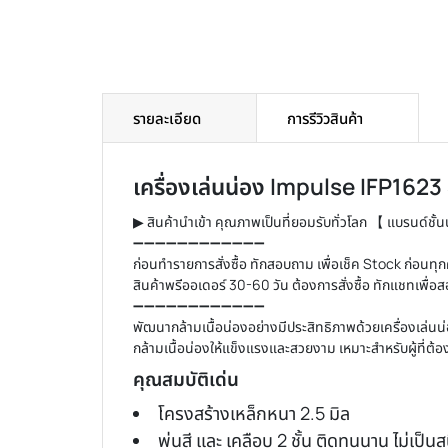
รายละเอียด
การรีวิวสินค้า
เครื่องเล่นน่อง
Impulse IFP1623 
▶ สินค้านำเข้า คุณภาพเป็นที่ยอมรับทั่วโลก 【 แบรนด์ชั้
➖➖➖➖➖➖➖➖➖➖➖➖
ก่อนทำรายการสั่งซื้อ ทักสอบถาม เพื่อเช็ค Stock ก่อนทุกค
สินค้าพรีออเดอร์ 30-60 วัน ต้องการสั่งซื้อ ทักแชทเพื่อ
➖➖➖➖➖➖➖➖➖➖➖➖
พัฒนากล้ามเนื้อน่องอย่างมีประสิทธิภาพด้วย
เครื่องเล่นน
กล้ามเนื้อน่องให้แข็งแรงและสวยงาม เหมาะสำหรับผู้ที่ต
คุณสมบัติเด่น
โครงสร้างเหล็กหนา 2.5 มิล
พ่นสี และ เคลือบ 2 ชั้น ติดทนนาน ไม่เป็นส