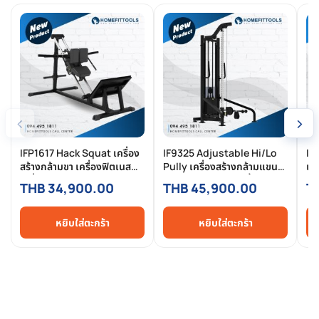
‹
›
IFP1617 Hack Squat เครื่อง
IF9325 Adjustable Hi/Lo
IF
สร้างกล้ามขา เครื่องฟิตเนส
Pully เครื่องสร้างกล้ามแขนขา
เคร
เครื่องออกกำลังกาย แบรนด์
ส่วนบนและล่าง แผ่นน้ำหนัก
แนว
THB 34,900.00
THB 45,900.00
T
Impulse - Homefittools
160/200 lbs เครื่องฟิตเนส
แบ
โฮมยิม แบรนด์ Impulse
Ho
Homefittools
หยิบใส่ตะกร้า
หยิบใส่ตะกร้า