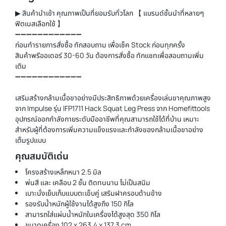
▶ สินค้านำเข้า คุณภาพเป็นที่ยอมรับทั่วโลก 【 แบรนด์ชั้นนำที่หลายๆ
ฟิตเนสเลือกใช้ 】
➖➖➖➖➖➖➖➖➖➖➖➖
ก่อนทำรายการสั่งซื้อ ทักสอบถาม เพื่อเช็ค Stock ก่อนทุกครั้ง
สินค้าพรีออเดอร์ 30-60 วัน ต้องการสั่งซื้อ ทักแชทเพื่อสอบถามเพิ่ม
เติม
➖➖➖➖➖➖➖➖➖➖➖➖
เสริมสร้างกล้ามเนื้อขาอย่างมีประสิทธิภาพด้วย
เครื่องเล่นขา
คุณภาพสูง
จาก Impulse รุ่น IFP1711 Hack Squat Leg Press จาก Homefittools
อุปกรณ์ออกกำลังกายระดับมืออาชีพที่คุณสามารถใช้ได้ที่บ้าน เหมาะ
สำหรับผู้ที่ต้องการเพิ่มความแข็งแรงและกำลังของกล้ามเนื้อขาอย่าง
เต็มรูปแบบ
คุณสมบัติเด่น
โครงสร้างเหล็กหนา 2.5 มิล
พ่นสี และ เคลือบ 2 ชั้น ติดทนนาน ไม่เป็นสนิม
เบาะนั่งเย็บเก็บแบบตะเข็บคู่ เสริมฝาครอบด้านข้าง
รองรับน้ำหนักผู้ใช้งานได้สูงถึง 150 กิโล
สามารถใส่แผ่นน้ำหนักในเครื่องได้สูงสุด 350 กิโล
ขนาดเครื่อง 102 x 263.4 x 137.3 cm