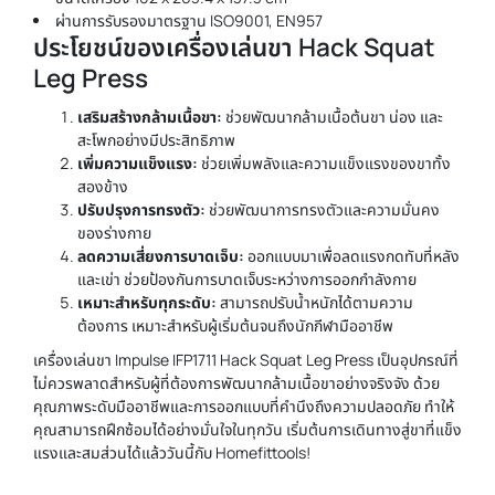
ผ่านการรับรองมาตรฐาน ISO9001, EN957
ประโยชน์ของ
เครื่องเล่นขา
Hack Squat
Leg Press
เสริมสร้างกล้ามเนื้อขา:
ช่วยพัฒนากล้ามเนื้อต้นขา น่อง และ
สะโพกอย่างมีประสิทธิภาพ
เพิ่มความแข็งแรง:
ช่วยเพิ่มพลังและความแข็งแรงของขาทั้ง
สองข้าง
ปรับปรุงการทรงตัว:
ช่วยพัฒนาการทรงตัวและความมั่นคง
ของร่างกาย
ลดความเสี่ยงการบาดเจ็บ:
ออกแบบมาเพื่อลดแรงกดทับที่หลัง
และเข่า ช่วยป้องกันการบาดเจ็บระหว่างการออกกำลังกาย
เหมาะสำหรับทุกระดับ:
สามารถปรับน้ำหนักได้ตามความ
ต้องการ เหมาะสำหรับผู้เริ่มต้นจนถึงนักกีฬามืออาชีพ
เครื่องเล่นขา
Impulse IFP1711 Hack Squat Leg Press เป็นอุปกรณ์ที่
ไม่ควรพลาดสำหรับผู้ที่ต้องการพัฒนากล้ามเนื้อขาอย่างจริงจัง ด้วย
คุณภาพระดับมืออาชีพและการออกแบบที่คำนึงถึงความปลอดภัย ทำให้
คุณสามารถฝึกซ้อมได้อย่างมั่นใจในทุกวัน เริ่มต้นการเดินทางสู่ขาที่แข็ง
แรงและสมส่วนได้แล้ววันนี้กับ Homefittools!