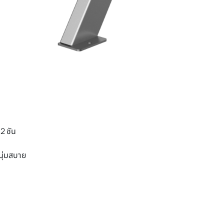
2 ชัน
 นุ่มสบาย