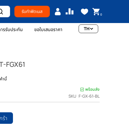
รับทำฟิตเนส
0
TH
ารรับประกัน
ขอใบเสนอราคา
FT-FGX61
้านี้
พร้อมส่ง
SKU
F-GX-61-BL
กร้า