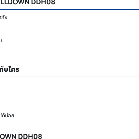
T PULLDOWN DDH08
ดภัย
น
ับใคร
นได้บ่อย
LLDOWN DDH08