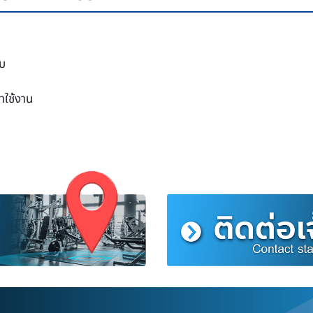
ับ
าใช้งาน