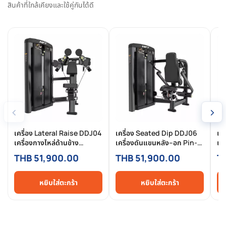
สินค้าที่ใกล้เคียงและใช้คู่กันได้ดี
‹
›
เครื่อง Lateral Raise DDJ04
เครื่อง Seated Dip DDJ06
เค
เครื่องกางไหล่ด้านข้าง
เครื่องดันแขนหลัง–อก Pin-
เค
Commercial แบบ Pin-
Selected Commercial
Se
THB 51,900.00
THB 51,900.00
T
Selected สำหรับฟิตเนสมือ
สำหรับฟิตเนสมืออาชีพ
สำ
อาชีพ
หยิบใส่ตะกร้า
หยิบใส่ตะกร้า