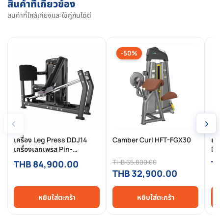
สินค้าที่เกี่ยวข้อง
สินค้าที่ใกล้เคียงและใช้คู่กันได้ดี
-50%
‹
›
เครื่อง Leg Press DDJ14
Camber Curl HFT-FGX30
เค
เครื่องเลกเพรส Pin-
DD
Selected Commercial ฝึก
อก
THB 65,800.00
THB 84,900.00
T
กล้ามเนื้อขาเต็มระบบ แข็งแรง
สำ
THB 32,900.00
ปลอดภัย สำหรับฟิตเนสมือ
อาชีพ
หยิบใส่ตะกร้า
หยิบใส่ตะกร้า