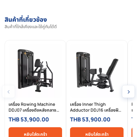
สินค้าที่เกี่ยวข้อง
สินค้าที่ใกล้เคียงและใช้คู่กันได้ดี
‹
›
เครื่อง Rowing Machine
เครื่อง Inner Thigh
RO
DDJ07 เครื่องดึงหลังกลาง
Adductor DDJ16 เครื่องฝึก
เค
Pin-Selected Commercial
ต้นขาด้านใน Pin-Selected
Co
THB 53,900.00
THB 53,900.00
T
สำหรับฟิตเนสมืออาชีพ
Commercial สำหรับฟิตเนส
หล
มืออาชีพ
หยิบใส่ตะกร้า
หยิบใส่ตะกร้า