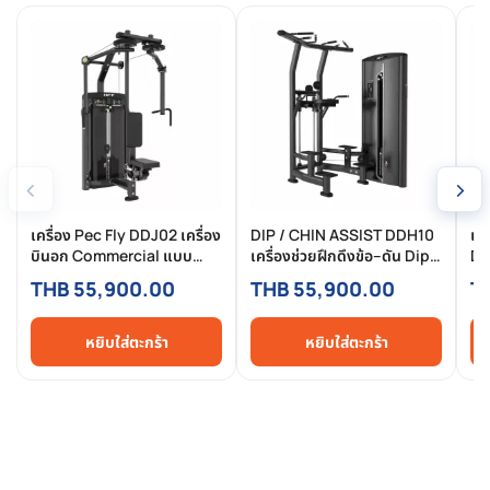
‹
›
เครื่อง Pec Fly DDJ02 เครื่อง
DIP / CHIN ASSIST DDH10
เค
บินอก Commercial แบบ
เครื่องช่วยฝึกดึงข้อ–ดัน Dip
DD
Pin-Selected สำหรับฟิตเนส
สำหรับฟิตเนส เล่นปลอดภัย
Co
THB 55,900.00
THB 55,900.00
T
มืออาชีพ
เห็นผลจริง
Se
อา
หยิบใส่ตะกร้า
หยิบใส่ตะกร้า