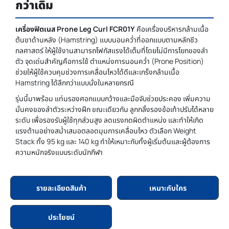
กว่าเดิม
เครื่องฟิตเนส Prone Leg Curl FCR01Y
คือเครื่องบริหารกล้ามเนื้อ
ต้นขาด้านหลัง (Hamstring) แบบนอนคว่ำที่ออกแบบตามหลักชีว
กลศาสตร์ ให้ผู้ใช้งานสามารถโฟกัสแรงได้เต็มที่โดยไม่มีการโยกของลำ
ตัว จุดเด่นสำคัญคือการใช้ ตำแหน่งการนอนคว่ำ (Prone Position)
ช่วยให้ผู้ใช้ควบคุมช่วงการเคลื่อนไหวได้ดีและเกร็งกล้ามเนื้อ
Hamstring ได้ลึกกว่าแบบนั่งในหลายกรณี
รุ่นนี้มาพร้อม แท่นรองศอกแบบกว้างและมือจับช่วยประคอง เพิ่มความ
มั่นคงของลำตัวระหว่างฝึก ขณะเดียวกัน ลูกกลิ้งรองข้อเท้าปรับได้หลาย
ระดับ เพื่อรองรับผู้ใช้ทุกส่วนสูง ลดแรงกดผิดตำแหน่ง และทำให้เกิด
แรงต้านอย่างสม่ำเสมอตลอดมุมการเคลื่อนไหว ตัวเลือก Weight
Stack ทั้ง 95 kg และ 140 kg ทำให้เหมาะกับทั้งผู้เริ่มต้นและผู้ต้องการ
ความหนักจริงแบบระดับนักกีฬา
รายละเอียดสินค้า
เหมาะกับใคร
ประโยชน์