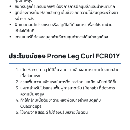
คุณภาพสูง
ยิมที่รับลูกค้าเทรนนักกีฬา ต้องการการฝึกมุมลึกและน้ำหนักมาก
ผู้ที่ต้องการเน้น Hamstring เต็มช่วง ลดความไม่สมดุลระหว่างขา
หน้า–ขาหลัง
ฟิตเนสคอนโด โรงแรม หรือสตูดิโอที่ต้องการเครื่องใช้งานง่าย
เข้าใจได้ทันที
เทรนเนอร์ที่ต้องสอนลูกค้าให้ควบคุมท่าทางได้อย่างถูกต้อง
ประโยชน์ของ Prone Leg Curl FCR01Y
เน้น Hamstring ได้ดีขึ้น ลดความเสี่ยงอาการบาดเจ็บจากกล้าม
เนื้ออ่อนแรง
ช่วยเพิ่มความแข็งแรงในการวิ่ง กระโดด และยืดเหยียดได้ดีขึ้น
เหมาะสำหรับโปรแกรมฟื้นฟูการบาดเจ็บ (Rehab) ที่ต้องการ
ความมั่นคงสูง
ทำให้กล้ามเนื้อต้นขาด้านหลังพัฒนาอย่างสมดุลกับ
Quadriceps
ใช้งานง่าย สรีระดี ไม่ต้องปรับหลายขั้นตอน