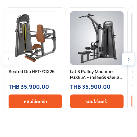
‹
›
Seated Dip HFT-FGX26
Lat & Pulley Machine
Le
FGX85A – เครื่องดึงหลังและ
FG
สายเคเบิลบริหารปีก ปรับได้
2-
THB 35,900.00
THB 35,900.00
T
หลายมุมสำหรับสร้างกล้ามเนื้อ
มา
หลังแบบเต็มประสิทธิภาพ
หยิบใส่ตะกร้า
หยิบใส่ตะกร้า