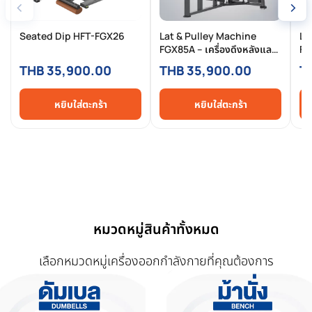
‹
›
Seated Dip HFT-FGX26
Lat & Pulley Machine
Le
FGX85A – เครื่องดึงหลังและ
FG
สายเคเบิลบริหารปีก ปรับได้
2-
THB 35,900.00
THB 35,900.00
T
หลายมุมสำหรับสร้างกล้ามเนื้อ
มา
หลังแบบเต็มประสิทธิภาพ
หยิบใส่ตะกร้า
หยิบใส่ตะกร้า
หมวดหมู่สินค้าทั้งหมด
เลือกหมวดหมู่เครื่องออกกำลังกายที่คุณต้องการ