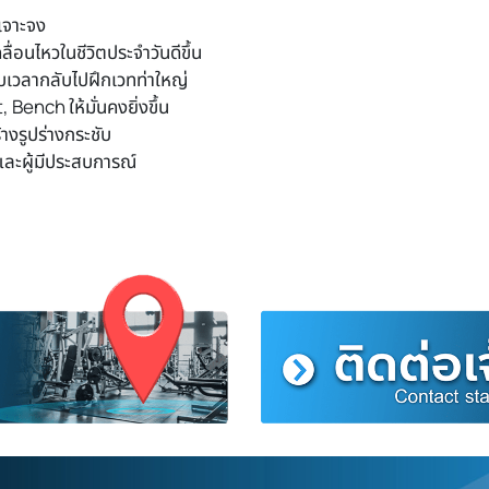
เจาะจง
่อนไหวในชีวิตประจำวันดีขึ้น
บเวลากลับไปฝึกเวทท่าใหญ่
Bench ให้มั่นคงยิ่งขึ้น
างรูปร่างกระชับ
้นและผู้มีประสบการณ์