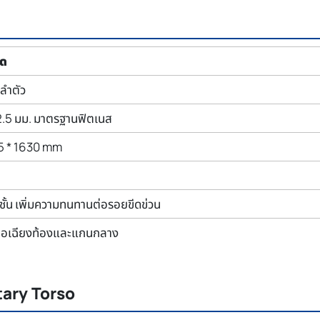
ยด
นลำตัว
2.5 มม. มาตรฐานฟิตเนส
25 * 1630 mm
 ชั้น เพิ่มความทนทานต่อรอยขีดข่วน
นื้อเฉียงท้องและแกนกลาง
tary Torso