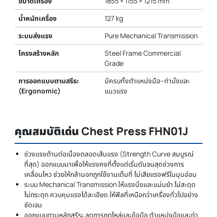
ขนาดเครื่อง
1855 × 1155 × 1215 mm
น้ำหนักเครื่อง
127 kg
ระบบส่งแรง
Pure Mechanical Transmission
โครงสร้างหลัก
Steel Frame Commercial
Grade
การออกแบบตามสรีระ
มีครบทั้งตำแหน่งมือ–ท่านั่งและ
(Ergonomic)
แนวแรง
คุณสมบัติเด่น Chest Press FHN01J
ช่วงแรงต้านต่อเนื่องตลอดเส้นแรง (Strength Curve สมบูรณ์
ที่สุด) ออกแบบมาเพื่อให้แรงคงที่ตั้งแต่เริ่มดันจนสุดช่วงการ
เคลื่อนไหว ช่วยให้กล้ามอกถูกใช้งานเต็มที่ ไม่เสียแรงฟรีในมุมอ่อน
ระบบ Mechanical Transmission ให้แรงนิ่งและแม่นยำ ไม่สะดุด
ไม่กระตุก ควบคุมแรงได้ละเอียด ให้ฟีลที่เหนือกว่าเครื่องทั่วไปอย่าง
ชัดเจน
ออกแบบตามหลักสรีระ ลดการกดไหล่และข้อมือ ตำแหน่งมือและท่า