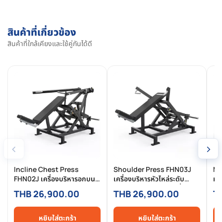
สินค้าที่เกี่ยวข้อง
สินค้าที่ใกล้เคียงและใช้คู่กันได้ดี
‹
›
Incline Chest Press
Shoulder Press FHN03J
Mi
FHN02J เครื่องบริหารอกบน
เครื่องบริหารหัวไหล่ระดับ
หล
Commercial ให้แรงโดน
Commercial แรงต่อเนื่อง
ต่อ
THB 26,900.00
THB 26,900.00
T
เฉพาะจุด แน่น ลึก ปลอดภัย
ตอบสนองทุกองศาการดัน
ชัด
กว่า
หยิบใส่ตะกร้า
หยิบใส่ตะกร้า