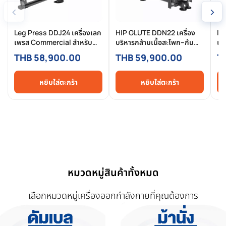
‹
›
Leg Press DDJ24 เครื่องเลก
HIP GLUTE DDN22 เครื่อง
In
เพรส Commercial สำหรับ
บริหารกล้ามเนื้อสะโพก–ก้น
เค
ฟิตเนส ฝึกขาเต็มพลัง แข็ง
Commercial Grade
Gr
THB 58,900.00
THB 59,900.00
T
แรง รองรับการใช้งานหนัก
งา
หยิบใส่ตะกร้า
หยิบใส่ตะกร้า
หมวดหมู่สินค้าทั้งหมด
เลือกหมวดหมู่เครื่องออกกำลังกายที่คุณต้องการ