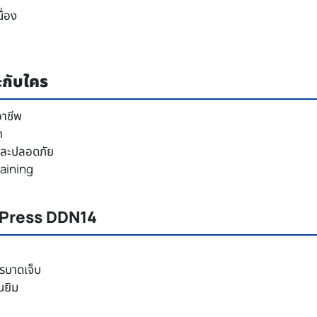
ื่อง
ะกับใคร
อาชีพ
า
ายและปลอดภัย
aining
g Press DDN14
รบาดเจ็บ
นยิม