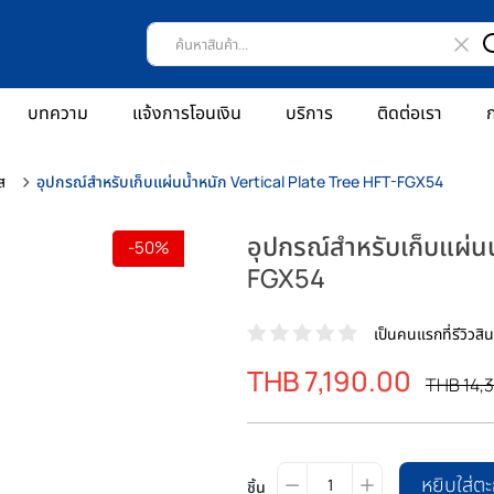
บทความ
แจ้งการโอนเงิน
บริการ
ติดต่อเรา
ก
ส
อุปกรณ์สำหรับเก็บแผ่นน้ำหนัก Vertical Plate Tree HFT-FGX54
อุปกรณ์สำหรับเก็บแผ่น
-50%
FGX54
เป็นคนแรกที่รีวิวสินค
ราคา
THB 7,190.00
ราคา
THB 14,
พิเศษ
ปรกติ
หยิบใส่ตะ
ชิ้น