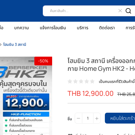
ธีการสั่งซื้อ
บทความ
แจ้งการโอนเงิน
บริการ
ติดต่
โฮมยิม
โฮมยิม 3 สถานี
โฮมยิม 3 สถานี
-50%
กาย Home Gym
เป็นคน
THB 12,900.
ราคา
พิเศษ
ชิ้น