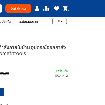
รับทำฟิตเนส
0
TH
อเรา
การรับประกัน
ขอใบเสนอราคา
 เครื่องออกกำลังกายในบ้าน อุปกรณ์ออกกำลัง
 HK2 - Homefittools
แรกที่รีวิวสินค้านี้
00
พร้อมส่ง
ราคา
THB 25,800.00
SKU
HK2
ปรกติ
หยิบใส่ตะกร้า