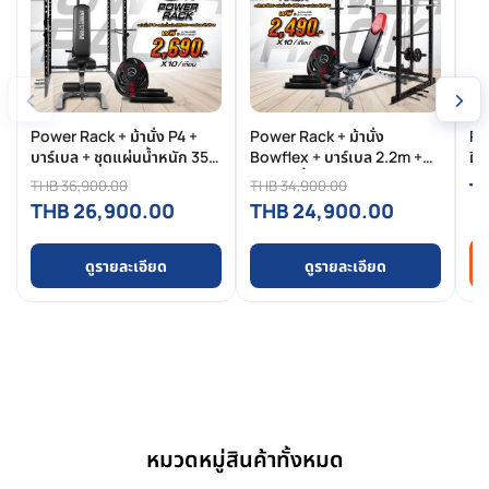
‹
›
Power Rack + ม้านั่ง P4 +
Power Rack + ม้านั่ง
PO
บาร์เบล + ชุดแผ่นน้ำหนัก 35
Bowflex + บาร์เบล 2.2m +
ฝึ
กิโล
ชุดแผ่นน้ำหนัก 35 กิโล
Co
THB 36,900.00
THB 34,900.00
T
ปล
THB 26,900.00
THB 24,900.00
ดูรายละเอียด
ดูรายละเอียด
หมวดหมู่สินค้าทั้งหมด