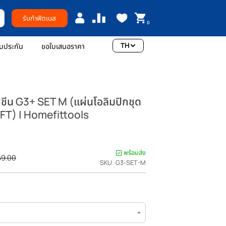
รับทำฟิตเนส
0
TH
อเรา
การรับประกัน
ขอใบเสนอราคา
 สมิทแมชชีน G3+ SET M (แผ่นโอลิมปิกชุด
งปรับระดับ HFT) | Homefittools
แรกที่รีวิวสินค้านี้
00
พร้อมส่ง
ราคา
THB 44,149.00
SKU
G3-SET-M
ปรกติ