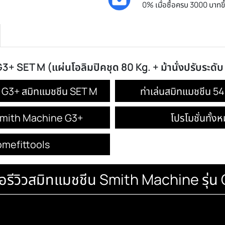
ประกันศูนย์
รับประกันโด
ผ่อนได้ทุกชิ
0% เมื่อซื้อ
น G3+ SET M (แผ่นโอลิมปิคชุด 80 Kg. + ม้านั่
chine G3+ สมิทแมชชีน SET M
ท่าเล่นส
ชชีน Smith Machine G3+
โป
ร้าน Homefittools