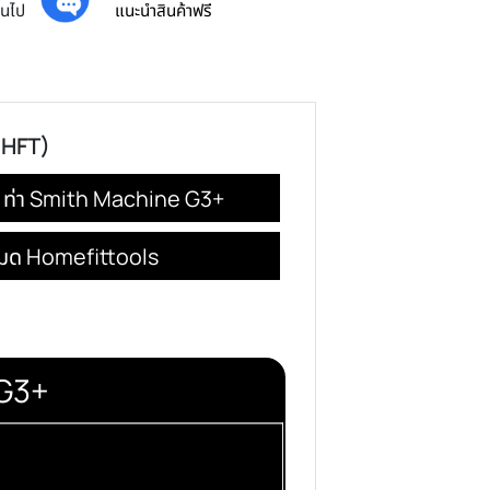
ส่งทันที
ยศูนย์ไทย
ได้รับภายใน 24 ชม.
้น
ทักแชท
ครบ 3000 บาทขึ้นไป
แนะนำสินค้าฟรี
งปรับระดับ HFT)
มิทแมชชีน 54 ท่า Smith Machine G3+
รโมชั่นทั้งหมด Homefittools