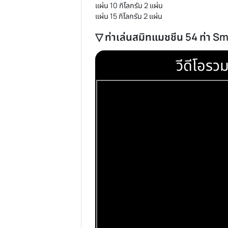
▽ รายละเอียด Smith Ma
Smith Machine G3+ : 29,90
ม้านั่ง HFT : 4,690.-/li>
แผ่นน้ำหนัก หุ้มยาง (80 KG)
แผ่น 2.5 กิโลกรัม 4 แผ่น
แผ่น 5 กิโลกรัม 4 แผ่น
แผ่น 10 กิโลกรัม 2 แผ่น
แผ่น 15 กิโลกรัม 2 แผ่น
▽ ท่าเล่นสมิทแมชชีน 54
วีดี