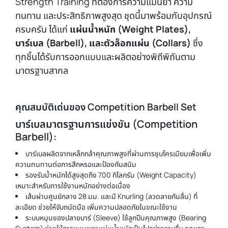
Strength Training ที่ต้องการความแม่นยำ ความ
ทนทาน และประสิทธิภาพสูงสุด ชุดนี้มาพร้อมกับอุปกรณ์
ครบครัน ได้แก่
แผ่นน้ำหนัก (
Weight Plates),
บาร์เบล (Barbell), และตัวล็อกแผ่น (Collars)
ซึ่ง
ทุกชิ้นได้รับการออกแบบและผลิตอย่างพิถีพิถันตาม
มาตรฐานสากล
คุณสมบัติเด่นของ Competition Barbell Set
บาร์เบลมาตรฐานการแข่งขัน (Competition
Barbell):
บาร์เบลผลิตจากเหล็กกล้าคุณภาพสูงที่ผ่านการชุบโครเมียมเพื่อเพิ่ม
ความทนทานต่อการสึกหรอและป้องกันสนิม
รองรับน้ำหนักได้สูงสุดถึง 700 กิโลกรัม (Weight Capacity)
เหมาะสำหรับการใช้งานหนักอย่างต่อเนื่อง
เส้นผ่านศูนย์กลาง 28 มม. และมี Knurling (ลวดลายกันลื่น) ที่
ละเอียด ช่วยให้จับถนัดมือ เพิ่มความปลอดภัยในขณะใช้งาน
ระบบหมุนของปลายบาร์ (Sleeve) ใช้ลูกปืนคุณภาพสูง (Bearing