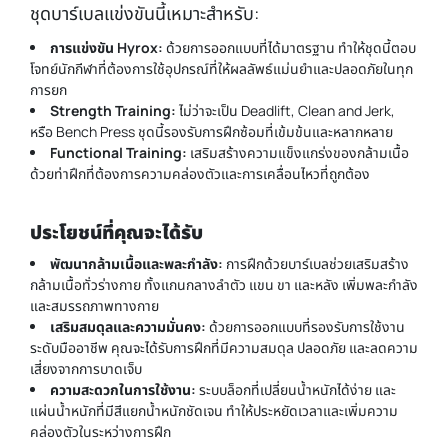
ชุดบาร์เบลแข่งขันนี้เหมาะสำหรับ:
การแข่งขัน
Hyrox:
ด้วยการออกแบบที่ได้มาตรฐาน ทำให้ชุดนี้ตอบ
โจทย์นักกีฬาที่ต้องการใช้อุปกรณ์ที่ให้ผลลัพธ์แม่นยำและปลอดภัยในทุก
การยก
Strength Training:
ไม่ว่าจะเป็น Deadlift, Clean and Jerk,
หรือ Bench Press ชุดนี้รองรับการฝึกซ้อมที่เข้มข้นและหลากหลาย
Functional Training:
เสริมสร้างความแข็งแกร่งของกล้ามเนื้อ
ด้วยท่าฝึกที่ต้องการความคล่องตัวและการเคลื่อนไหวที่ถูกต้อง
ประโยชน์ที่คุณจะได้รับ
พัฒนากล้ามเนื้อและพละกำลัง:
การฝึกด้วยบาร์เบลช่วยเสริมสร้าง
กล้ามเนื้อทั่วร่างกาย ทั้งแกนกลางลำตัว แขน ขา และหลัง เพิ่มพละกำลัง
และสมรรถภาพทางกาย
เสริมสมดุลและความมั่นคง:
ด้วยการออกแบบที่รองรับการใช้งาน
ระดับมืออาชีพ คุณจะได้รับการฝึกที่มีความสมดุล ปลอดภัย และลดความ
เสี่ยงจากการบาดเจ็บ
ความสะดวกในการใช้งาน:
ระบบล็อกที่เปลี่ยนน้ำหนักได้ง่าย และ
แผ่นน้ำหนักที่มีสีแยกน้ำหนักชัดเจน ทำให้ประหยัดเวลาและเพิ่มความ
คล่องตัวในระหว่างการฝึก