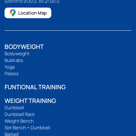
เปิดทำการ 9:00 น. ถึง 21:00 น.
Location Map
BODYWEIGHT
Bodyweight
Build abs
Yoga
Pilates
FUNTIONAL TRAINING
WEIGHT TRAINING
Dumbbell
Dumbbell Rack
Weight Bench
Set Bench + Dumbbell
Barbell