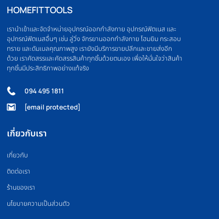
OLYMPIC BARBELL
WEIGHT PLATE
บาร์เบล
แผ่นน้ำหนัก
FLOOR MAT
BOXING EQUIPMEN
แผ่นยางปูพื้น
อุปกรณ์มวย