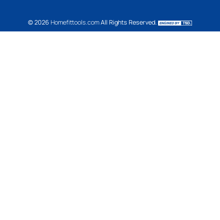
Bodyweight
Build abs
Yoga
Pilates
FUNTIONAL TRAINING
WEIGHT TRAINING
Dumbbell
Dumbbell Rack
Weight Bench
Set Bench + Dumbbell
Barbell
Barbell Rack
Weight Plate
Powerlifting
Home Multi Gym
Smith Machine
Fitness Equipment