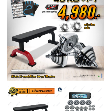
รายละเอียด
เซ็ทม้านั่ง F1 + ดัมเบล 50 Kg มีกล่องล้อลาก
แถมฟรี และถุงมือ