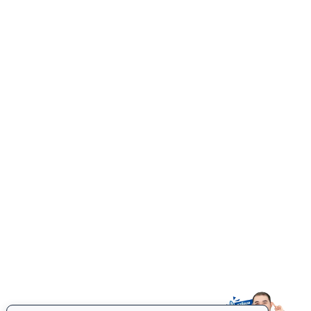
CARDIO
Spin Bike
Rehabilitation Bike
Elliptical
Treadmill
FITNESS MAT
Floor Mat
COMBAT SPORTS
Jiu Jitsu Mats
Punching Bag
OTHER
Accessories
Body Fat Caliper
Auto Sturring Mug