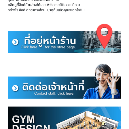
--------------------------------
คุณสมบัติของ ม้านั่ง Flat Bench รุ่น F-1
- โครงสร้างเหล็กขนาด 2*2 นิ้ว หนา 2 mm.
- เป็น Commercial Grade หรือ เกรดที่ใช้ในฟิตเนส
- ใช้สำหรับเล่นคู่กับดัมเบล หรือบาร์เบล เพื่อเน้นกล้ามเนื้อ อก แขน ไหล่ ท้อง
- ยางกันลื่นที่ฐานเก้าอี้ ช่วยป้องกันการเลื่อนของเก้าอี้เวลาออกกำลังกาย
- โครงสร้างมีความแข็งแรง ทนทาน ใช้ได้ระยะยาว
- เบาะหนา 7 cm. แข็งแรง ไม่ยุบเมื่อใช้ไปนานๆ
- หนัก 11 kg.
** รับประกันโครงสร้างเหล็กนาน 1 ปี**
ดัมเบล 50 กิโล
คุณภาพที่เหนือกว่าท้องตลาดทั้วๆไป
คลิกดูที่ลิงค์ด้านล่างได้เลย #Homefittools ดีกว่า
อย่างไร ข้อดี ดีกว่าตรงไหน..มาดูกันแล้วคุณจะตกใจ!!!!