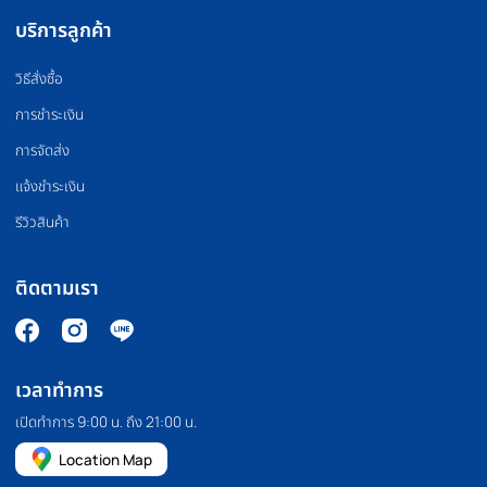
PILATES MACHINE
COMMERCIAL GRA
เครื่องพิลาทิส
สินค้าเกรดยิม
HOMEFITTOOLS
เรานำเข้าและจัดจำหน่ายอุปกรณ์ออกกำลังกาย อุปกรณ์ฟิตเนส และ
อุปกรณ์ฟิตเนสอื่นๆ เช่น ลู่วิ่ง จักรยานออกกำลังกาย โฮมยิม กระสอบ
ทราย และดัมเบลคุณภาพสูง เรายังมีบริการขายปลีกและขายส่งอีก
ด้วย เราคัดสรรและคัดสรรสินค้าทุกชิ้นด้วยตนเอง เพื่อให้มั่นใจว่าสินค้า
ทุกชิ้นมีประสิทธิภาพอย่างแท้จริง