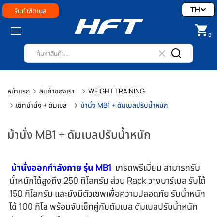
TH
รับทำฟิตเนส
0
หน้าแรก
สินค้าของเรา
WEIGHT TRAINING
เซ็ทม้านั่ง + ดัมเบล
ม้านั่ง MB1 + ดัมเบลปรับน้ำหนัก
ม้านั่ง MB1 + ดัมเบลปรับน้ำหนัก
ม้านั่งออกกำลังกาย รุ่น MB1
เกรดพรีเมี่ยม สามารถรับ
น้ำหนักได้สูงถึง 250 กิโลกรัม ส่วน Rack วางบาร์เบล รับได้
150 กิโลกรัม และยังมีตัวเซพเพื่อความปลอดภัย รับน้ำหนัก
ได้ 100 กิโล พร้อมจับเช็ทคู่กับดัมเบล ดัมเบลปรับน้ำหนัก