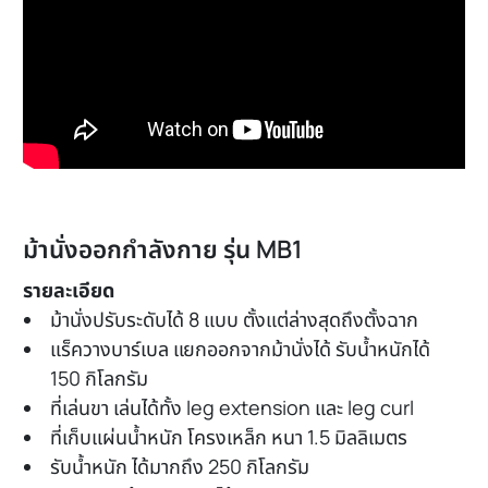
ม้านั่งออกกำลังกาย รุ่น MB1
รายละเอียด
ม้านั่งปรับระดับได้ 8 แบบ ตั้งแต่ล่างสุดถึงตั้งฉาก
แร็ควางบาร์เบล แยกออกจากม้านั่งได้ รับน้ำหนักได้
150 กิโลกรัม
ที่เล่นขา เล่นได้ทั้ง leg extension และ leg curl
ที่เก็บแผ่นน้ำหนัก โครงเหล็ก หนา 1.5 มิลลิเมตร
รับน้ำหนัก ได้มากถึง 250 กิโลกรัม