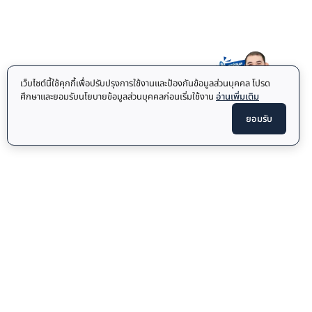
เว็บไซต์นี้ใช้คุกกี้เพื่อปรับปรุงการใช้งานและป้องกันข้อมูลส่วนบุคคล โปรด
ศึกษาและยอมรับนโยบายข้อมูลส่วนบุคคลก่อนเริ่มใช้งาน
อ่านเพิ่มเติม
ยอมรับ
SET ม้านั่งออกกำลังกาย รุ่น MB1 + ดัมเบล