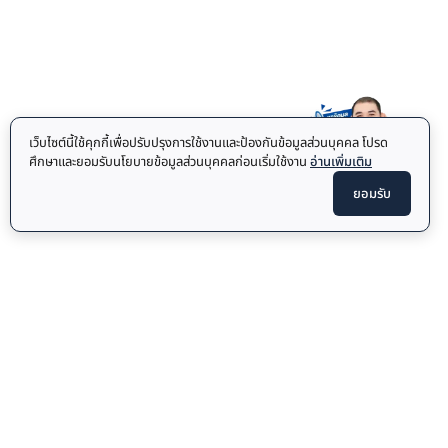
เว็บไซต์นี้ใช้คุกกี้เพื่อปรับปรุงการใช้งานและป้องกันข้อมูลส่วนบุคคล โปรด
ศึกษาและยอมรับนโยบายข้อมูลส่วนบุคคลก่อนเริ่มใช้งาน
อ่านเพิ่มเติม
ยอมรับ
SET ม้านั่งออกกำลังกาย รุ่น MB2 + ดัมเบล