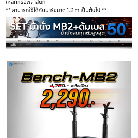
เหล็กหรือพลาสติก
** สามารถใช้ได้กับบาร์ขนาด 1.2 m เป็นต้นไป **