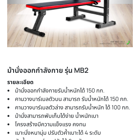
ม้านั่งออกกำลังกาย รุ่น MB2
รายละเอียด
ม้านั่งออกกำลังกายรับน้ำหนักได้ 150 กก.
คานวางบาร์เบลตัวบน สามารถ รับน้ำหนักได้ 150 กก.
คานวางบาร์เบลตัวล่าง สามารถรับน้ำหนัก ได้ 100 กก.
ม้านั่งสามารถพับเก็บได้ง่าย น้ำหนักเบา
โครงสร้างมีความแข็งแรง คงทน
เบาะนั่งหนานุ่ม ปรับตัวค้ำเบาะได้ 4 ระดับ