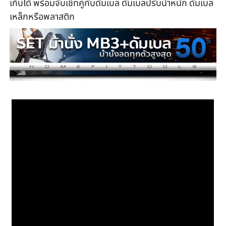
เก็บได้ พร้อมจับเช็ทคู่กับดัมเบล ดัมเบลปรับน้ำหนัก ดัมเบล
เหล็กหรือพลาสติก