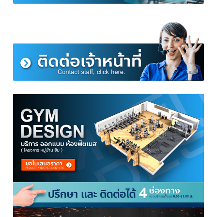
ชุดดัมเบลปรับน้ำหนัก 20 กิโลสีดำ มีกล่องพก
แผ่นดัมเบล - แผ่นเหล็กกลมชุบเคลือบโครเมี่ยมอย่างดี
ขนาด 0.5 กิโล – 4 แผ่น , 1.25 กิโล – 4 แผ่น , 2.5 กิโล – 4 แผ่น
แกนดัมเบล - แบบใหม่ 2 ชิ้น ไร้รอยต่อ ออกแบบให้รูปทรงพอดีมือ
ล็อค 2 ชั้น - ล็อคพิเศษ 2 ชั้น 4 ชิ้น แบบมีน็อตหมุน เพื่อกันตัวล็อคคลาย
มา ถ้าใครใช้แบบดอกจอกอยู่จะทราบดีเลยครับ ว่าเล่นไปไม่กี่เซ็ทก็ต้องคอยหม
เข้าบ่อย ๆ เมื่อเป็นตัวล็อคแบบใหม่แล้ว หมดปัญหาเรื่องนี้ไปเลย
กล่อง - กล่องทำจากพลาสติกแข็งแรงทนทาน มีหูหิ้ว ง่ายต่อการพกพา แล
จัดเก็บ ประหยัดพื้นที่
ข้อต่อ - ข้อต่อเหล็ก ใช้เพื่อประกอบดัมเบลของคุณให้เป็นบาร์เบล ให้การอ
กำลังกายของคุณไม่ถูกจำกัดในเรื่องของอุปกรณ์
ถุงมือ - ถุงมือยกน้ำหนักแบบเปิดนิ้ว มีหลายไซส์ หลายสี ให้เลือก เพื่อป้อ
งกันดัมเบลลื่นหลุดมือ หรือ ป้องกันมือเจ็บจากแรงกดทับของดัมเบลและอุป
อื่น ๆ