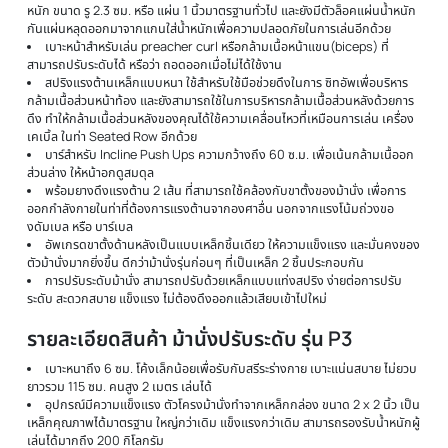
ทั้งหมด 7 ระดับ
สามารถปรับระดับแบบนอนราบ 0 องศา เพื่อใช้ในการบริหารเสริมสร้างกล้
เนื้ออกส่วนกลางในท่า bench press หรือ chest fly และการบริหารเสริมสร้า
กล้ามหลังหรือปีก ในท่า one arm dumbbell bent over row
ไม่ว่าจะเป็นการปรับแบบตั้งฉากประมาณ 90 องศา เพื่อเล่นบริหารกล้ามเนื
หัวไหล่ในท่า shoulder press และ shoulder fly
หรือการปรับเฉียงขึ้น 45 องศา เพื่อใช้ในการเล่นท่า incline ไม่ว่าจะเป็นท่า
บริหารกล้ามเนื้ออก อย่าง incline bench press, incline chest fly หรือ เล่
กล้ามเนื้อหน้าแขนในท่า incline bicep curls ทั้งนี้แล้วยังสามารถ ยืนเล่นท่า
preacher curls ใช้บริเวณเบาะหลังเป็นที่รองแขนได้อีกด้วย
ยังไม่พอ ก็ยังสามารถปรับเฉียงลง 25 องศาก็ได้ ในการเล่นบริหารกล้ามเนื
หน้าอกส่วนล่างในท่า decline bench press , decline chest fly หรือจะใช้ใ
การ Sit Up สร้างกล้ามเนื้อหน้าท้อง หรือซิกแพ็คก็ได้ และบริเวณเบาะนั่งยังปร
ได้อีก 3 ระดับ เพื่อรองรับสรีระของแต่ละคน ในการเล่นแต่ละท่า หรือตามระดับ
หลังนั่นเอง
อุปกรณ์สำหรับเล่นกล้ามเนื้อส่วนขา ที่ เล่นได้ทั้ง Leg Extension และ Le
Curl ได้อย่างสะดวก เล่นได้ครบทั้งต้นขาด้านหน้า และด้านหลัง เพียงแค่ใส่แผ่
หนัก ขนาด รู 2.3 ซม. หรือ แผ่น 1 นิ้วมาตรฐานทั่วไป และยังมีตัวล็อคแผ่นน้ำห
กันแผ่นหลุดออกมาจากแกนใส่น้ำหนักเพื่อความปลอดภัยในการเล่นอีกด้วย
เบาะหน้าสำหรับเล่น preacher curl หรือกล้ามเนื้อหน้าแขน(biceps) ที่
สามารถปรับระดับได้ หรือว่า ถอดออกเมื่อไม่ได้ใช้งาน
สปริงแรงต้านเหล็กแบบหนา ใช้สำหรับใช้มือช่วยดึงในการ ซิทอัพเพื่อบริหา