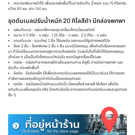
กล้ามเนื้อส่วนหน้าท้อง และยังสามารถใช้ในการบริหารกล้ามเนื้อส่วนหลังด้วย
ดึง ทำให้กล้ามเนื้อส่วนหลังของคุณได้ใช้ความเคลื่อนไหวที่เหมือนการเล่น เครื
เคเบิ้ล ในท่า Seated Row อีกด้วย
บาร์สำหรับ Incline Push Ups ความกว้างถึง 60 ซ.ม. เพื่อเน้นกล้ามเนื้อ
ส่วนล่าง ให้หน้าอกดูสมดุล
พร้อมยางดึงแรงต้าน 2 เส้น ที่สามารถใช้คล้องกับขาตั้งของม้านั่ง เพื่อกา
ออกกำลังกายในท่าที่ต้องการแรงต้านจากองศาอื่น นอกจากแรงโน้มถ่วงขอ
งดัมเบล หรือ บาร์เบล
อัพเกรดขาตั้งด้านหลังเป็นแบบเหล็กชิ้นเดียว ให้ความแข็งแรง และมั่นค
ตัวม้านั่งมากยิ่งขึ้น ดีกว่าม้านั่งรุ่นก่อนๆ ที่เป็นเหล็ก 2 ชิ้นประกอบกัน
การปรับระดับม้านั่ง สามารถปรับด้วยเหล็กแบบแท่งสปริง ง่ายต่อการปรับ
ระดับ สะดวกสบาย แข็งแรง ไม่ต้องดึงออกแล้วเสียบเข้าไปใหม่
รายละเอียดสินค้า ม้านั่งปรับระดับ รุ่น P3
เบาะหนาถึง 6 ซม. โค้งเล็กน้อยเพื่อรับกับสรีระร่างกาย เบาะแน่นสบาย ไม่
ยาวรวม 115 ซม. คนสูง 2 เมตร เล่นได้
อุปกรณ์มีความแข็งแรง ตัวโครงม้านั่งทำจากเหล็กกล่อง ขนาด 2 x 2 นิ้ว 
เหล็กคุณภาพได้มาตรฐาน ใหญ่กว่าเดิม แข็งแรงกว่าเดิม สามารถรองรับน้ำหนั
เล่นได้มากถึง 200 กิโลกรัม
สามารถพับขาหน้าได้ เพื่อประหยัดพื้นที่ในการจัดเก็บ น้ำหนัก รวม 15 กิโล
กว้าง 60 ซม. ยาว 140 ซม.