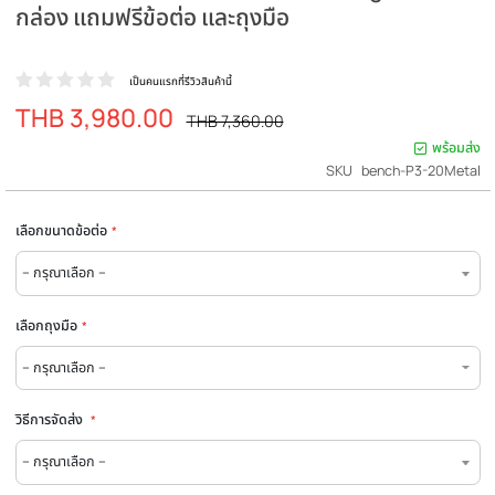
เซ็ทม้านั่งปรับระดับ P3 + ดัมเบล 20B Kg.สีดำ ม
กล่อง แถมฟรีข้อต่อ และถุงมือ
เป็นคนแรกที่รีวิวสินค้านี้
THB 3,980.00
ราคา
ราคา
THB 7,360.00
ปรกติ
พิเศษ
พร
SKU
bench-P3-20
เลือกขนาดข้อต่อ
เลือกถุงมือ