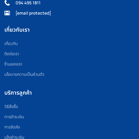
FLOOR MAT
BOXING EQUIPMEN
แผ่นยางปูพื้น
อุปกรณ์มวย