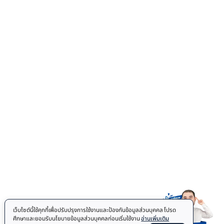
Spin Bike
Rehabilitation Bike
Elliptical
Treadmill
FITNESS MAT
Floor Mat
COMBAT SPORTS
Jiu Jitsu Mats
Punching Bag
OTHER
Accessories
Body Fat Caliper
Auto Sturring Mug