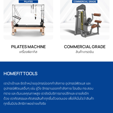
ELLIPTICAL
HOME GYM
เครื่องเดินวงรี
ชุดโฮมยิม
OLYMPIC BARBELL
WEIGHT PLATE
บาร์เบล
แผ่นน้ำหนัก