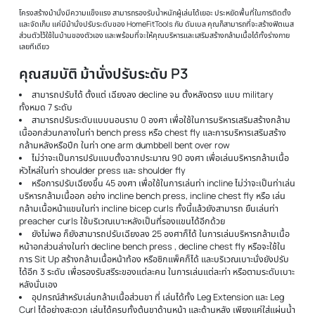
ม้านั่งปรับระดับ Weight Bench P3
สำหรับผู้ที่รักการออกกำลังกายด้วยการยกเวทแล้ว ไม่ว่าจะออกกำลังกายท่าไหน ม้านั่งยกน้ำหน
ปรับระดับ Adjustable Weight Bench Premium 3 ของ HomeFitTools ก็ตอบโจทย์คุณไ
ด้วย option การปรับแบบ FID (Flat, Incline, Decline) ปรับระดับได้ ถึง 7 ระดับ
ไม่ว่าคุณต้องการที่จะปรับ Flat ใช้เล่นบริหารกล้ามเนื้ออกกลาง Incline บริการกล้ามเนื้ออก
หรือ Decline บริหารกล้ามเนื้ออกล่าง และ Sit Up สร้างกล้ามเนื้อหน้าท้องและหลังส่วนล่าง ก็
ทั้งนั้น รวมไปถึงการปรับนั่งขนานในแบบ Military Press ใช้ในการบริหารกล้ามเนื้อส่วนหัวไห
ไม่มีปัญหา พร้อมเบาะหน้าเล่น Preacher Curl ที่สามารถปรับระดับสูงต่ำ หรือ ถอดออกได้ แ
ยังมีอุปกรณ์เล่นขา Leg Extension แบบใส่แผ่นน้ำหนัก ไว้ให้คุณบริหารกล้ามเนื้อต้นขาด้าน
และ ด้านหลังได้อย่างสะดวก
โครงสร้างม้านั่งมีความแข็งแรง สามารถรองรับน้ำหนักผู้เล่นได้เยอะ ประหยัดพื้นที่ในการติดต
และจัดเก็บ แค่มีม้านั่งปรับระดับของ HomeFitTools กับ ดัมเบล คุณก็สามารถที่จะสร้างฟิ
ส่วนตัวไว้ใช้ในบ้านของตัวเอง และพร้อมที่จะให้คุณบริหารและเสริมสร้างกล้ามเนื้อได้ทั้งร่าง
เลยทีเดียว
คุณสมบัติ ม้านั่งปรับระดับ P3
สามารถปรับได้ ตั้งแต่ เฉียงลง decline จน ตั้งหลังตรง แบบ military