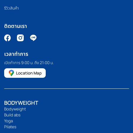
PILATES MACHINE
COMMERCIAL GRA
เครื่องพิลาทิส
สินค้าเกรดยิม
HOMEFITTOOLS
เรานำเข้าและจัดจำหน่ายอุปกรณ์ออกกำลังกาย อุปกรณ์ฟิตเนส และ
อุปกรณ์ฟิตเนสอื่นๆ เช่น ลู่วิ่ง จักรยานออกกำลังกาย โฮมยิม กระสอบ
ทราย และดัมเบลคุณภาพสูง เรายังมีบริการขายปลีกและขายส่งอีก
ด้วย เราคัดสรรและคัดสรรสินค้าทุกชิ้นด้วยตนเอง เพื่อให้มั่นใจว่าสินค้า
ทุกชิ้นมีประสิทธิภาพอย่างแท้จริง
094 495 1811
[email protected]