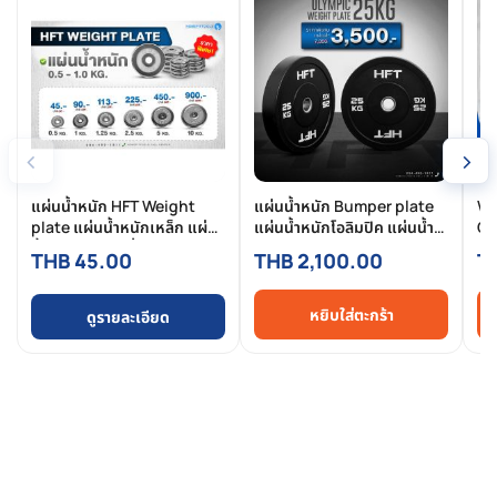
‹
›
แผ่นน้ำหนัก HFT Weight
แผ่นน้ำหนัก Bumper plate
We
plate แผ่นน้ำหนักเหล็ก แผ่น
แผ่นน้ำหนักโอลิมปิค แผ่นน้ำ
Co
น้ำหนักชุบโครเมี่ยม เส้นผ่า
หนักบาร์เบล 25 KG-
หน
THB 45.00
THB 2,100.00
T
ศูนย์กลาง 1 นิ้ว |
Homefittools
แข่
Homefittools
หยิบใส่ตะกร้า
ดูรายละเอียด