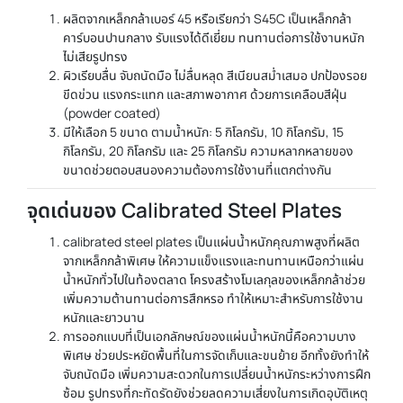
ผลิตจากเหล็กกล้าเบอร์ 45 หรือเรียกว่า S45C เป็นเหล็กกล้า
คาร์บอนปานกลาง รับแรงได้ดีเยี่ยม ทนทานต่อการใช้งานหนัก
ไม่เสียรูปทรง
ผิวเรียบลื่น จับถนัดมือ ไม่ลื่นหลุด สีเนียนสม่ำเสมอ ปกป้องรอย
ขีดข่วน แรงกระแทก และสภาพอากาศ ด้วยการเคลือบสีฝุ่น
(powder coated)
มีให้เลือก 5 ขนาด ตามน้ำหนัก: 5 กิโลกรัม, 10 กิโลกรัม, 15
กิโลกรัม, 20 กิโลกรัม และ 25 กิโลกรัม ความหลากหลายของ
ขนาดช่วยตอบสนองความต้องการใช้งานที่แตกต่างกัน
จุดเด่นของ Calibrated Steel Plates
calibrated steel plates เป็นแผ่นน้ำหนักคุณภาพสูงที่ผลิต
จากเหล็กกล้าพิเศษ ให้ความแข็งแรงและทนทานเหนือกว่าแผ่น
น้ำหนักทั่วไปในท้องตลาด โครงสร้างโมเลกุลของเหล็กกล้าช่วย
เพิ่มความต้านทานต่อการสึกหรอ ทำให้เหมาะสำหรับการใช้งาน
หนักและยาวนาน
การออกแบบที่เป็นเอกลักษณ์ของแผ่นน้ำหนักนี้คือความบาง
พิเศษ ช่วยประหยัดพื้นที่ในการจัดเก็บและขนย้าย อีกทั้งยังทำให้
จับถนัดมือ เพิ่มความสะดวกในการเปลี่ยนน้ำหนักระหว่างการฝึก
ซ้อม รูปทรงที่กะทัดรัดยังช่วยลดความเสี่ยงในการเกิดอุบัติเหตุ