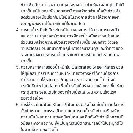
ช่วยเพิ่มอัตราการเผาผลาญของร่างกาย ทำให้เผาผลาญไขมันได้
มากขึ้นแม้ในขณะพัก นอกจากนี้ การสร้างกล้ามเนื้อยังช่วยเพิ่ม
สัดส่วนของเนื้อเยื่อที่ไม่มีไขมันในร่างกาย ส่งผลให้ร่างกายเผา
ผลาญพลังงานได้มากขึ้นแม้ในยามปกติ
การยกน้ำหนักยังมีประโยชน์ในแง่ของการปรับปรุงการทรงตัว
และความสมดุลของร่างกาย การฝึกยกน้ำหนักอย่างสม่ำเสมอ
ช่วยเสริมสร้างความแข็งแรงของกล้ามเนื้อแกนกลาง (core
muscles) ซึ่งมีบทบาทสำคัญในการรักษาสมดุลและท่าทางของ
ร่างกาย ส่งผลให้การเคลื่อนไหวในชีวิตประจำวันมีประสิทธิภาพ
มากขึ้น
ความหลากหลายของน้ำหนักใน Calibrated Steel Plates ช่วย
ให้ผู้ฝึกสามารถปรับความหนัก-เบาของการฝึกได้ตามต้องการ
ทำให้สามารถใช้หลักการ Progressive Overload ได้อย่างมี
ประสิทธิภาพ โดยค่อยๆ เพิ่มน้ำหนักเมื่อร่างกายแข็งแรงขึ้น ช่วย
กระตุ้นการเจริญเติบโตของกล้ามเนื้อและเพิ่มความแข็งแรง
อย่างต่อเนื่อง
การใช้ Calibrated Steel Plates ยังมีประโยชน์ในด้านจิตใจ การ
ตั้งเป้าหมายและบรรลุเป้าหมายในการยกน้ำหนักช่วยเสริมสร้าง
ความมั่นใจและความภาคภูมิใจในตนเอง อีกทั้งยังช่วยฝึกความมี
วินัยและความอดทน ซึ่งเป็นคุณสมบัติที่สามารถนำไปประยุกต์ใช้
ในด้านอื่นๆ ของชีวิตได้