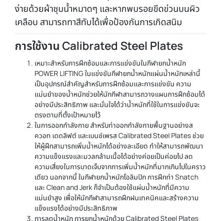
ง่ายด้วยผ้าชุบน้ำหมาดๆ และหากพบรอยขีดข่วนบนผิว
เคลือบ สามารถทาสีทับได้เพื่อป้องกันการเกิดสนิม
การใช้งาน Calibrated Steel Plates
เหมาะสำหรับการฝึกซ้อมและการแข่งขันในกีฬายกน้ำหนัก
POWER LIFTING ในแข่งขันกีฬายกน้ำหนักแผ่นน้ำหนักเหล่านี้
เป็นอุปกรณ์สำคัญสำหรับการฝึกซ้อมและการแข่งขัน ความ
แม่นยำของน้ำหนักช่วยให้นักกีฬาสามารถวางแผนการฝึกซ้อมได้
อย่างมีประสิทธิภาพ และมั่นใจได้ว่าน้ำหนักที่ใช้ในการแข่งขันจะ
ตรงตามที่ตั้งเป้าหมายไว้
ในการออกกำลังกาย สำหรับท่าออกกำลังกายพื้นฐานอย่างส
ควอท เดดลิฟต์ และเบนช์เพรส Calibrated Steel Plates ช่วย
ให้ผู้ฝึกสามารถเพิ่มน้ำหนักได้อย่างละเอียด ทำให้สามารถพัฒนา
ความแข็งแรงและมวลกล้ามเนื้อได้อย่างค่อยเป็นค่อยไป ลด
ความเสี่ยงในการบาดเจ็บจากการเพิ่มน้ำหนักที่มากเกินไปในคราว
เดียว นอกจากนี้ ในกีฬายกน้ำหนักโอลิมปิก การฝึกท่า Snatch
และ Clean and Jerk ก็จำเป็นต้องใช้แผ่นน้ำหนักที่มีความ
แม่นยำสูง เพื่อให้นักกีฬาสามารถฝึกฝนเทคนิคและสร้างความ
แข็งแรงได้อย่างมีประสิทธิภาพ
การลดน้ำหนัก การยกน้ำหนักด้วย Calibrated Steel Plates