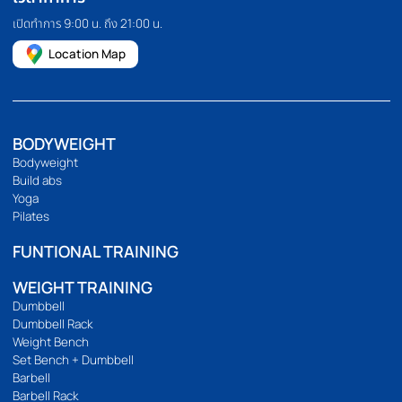
PILATES MACHINE
COMMERCIAL GRA
เครื่องพิลาทิส
สินค้าเกรดยิม
HOMEFITTOOLS
เรานำเข้าและจัดจำหน่ายอุปกรณ์ออกกำลังกาย อุปกรณ์ฟิตเนส และ
อุปกรณ์ฟิตเนสอื่นๆ เช่น ลู่วิ่ง จักรยานออกกำลังกาย โฮมยิม กระสอบ
ทราย และดัมเบลคุณภาพสูง เรายังมีบริการขายปลีกและขายส่งอีก
ด้วย เราคัดสรรและคัดสรรสินค้าทุกชิ้นด้วยตนเอง เพื่อให้มั่นใจว่าสินค้า
ทุกชิ้นมีประสิทธิภาพอย่างแท้จริง