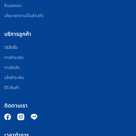
OLYMPIC BARBELL
WEIGHT PLATE
บาร์เบล
แผ่นน้ำหนัก
FLOOR MAT
BOXING EQUIPMEN
แผ่นยางปูพื้น
อุปกรณ์มวย