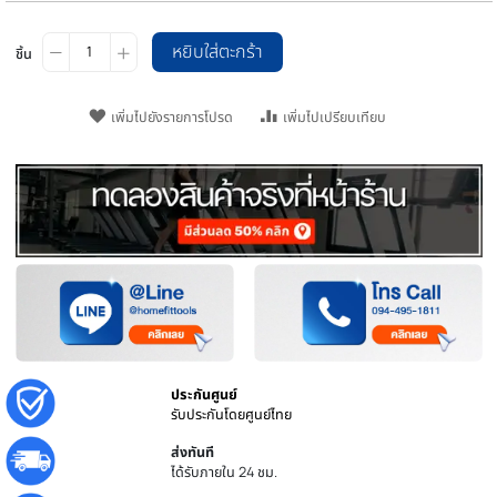
แผ่นน้ำหนักบาร์เบล 15 Kg.
เป็นคนแรกที่รีวิวสินค้านี้
THB 1,800.00
พร
SKU
Plate-
หยิบใส่ตะกร้า
ชิ้น
เพิ่มไปยังรายการโปรด
เพิ่มไปเปรียบเทียบ