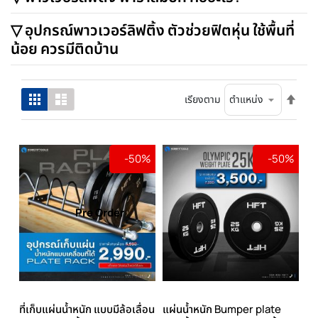
▽ อุปกรณ์พาวเวอร์ลิฟติ้ง ตัวช่วยฟิตหุ่น ใช้พื้นที่
น้อย ควรมีติดบ้าน
ตั้ง
ตาราง
รายการ
เรียงตาม
ค่า
เรียง
จาก
มาก
-50%
-50%
ไป
น้อย
Pre Order
ที่เก็บแผ่นน้ำหนัก แบบมีล้อเลื่อน
แผ่นน้ำหนัก Bumper plate