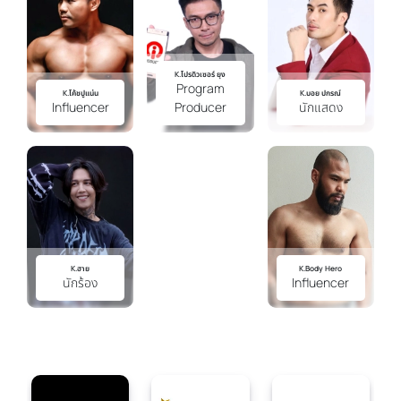
K.โปรดิวเซอร์ ยุง
Program
K.โค้ชปูแน่น
K.บอย ปกรณ์
Influencer
Producer
นักแสดง
K.ฮาย
K.body Hero
นักร้อง
Influencer