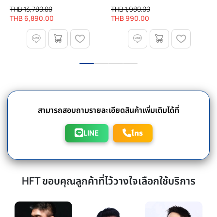
กับบาร์เบล อุปกรณ์เสียบบาร์เบล
H
THB 13,780.00
THB 1,980.00
T
- Homefittools X Body
F
THB 6,890.00
THB 990.00
T
Strong Fitness
สามารถสอบถามรายละเอียดสินค้าเพิ่มเติมได้ที่
LINE
โทร
HFT ขอบคุณลูกค้าที่ไว้วางใจเลือกใช้บริการ