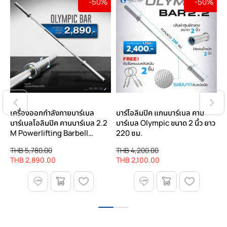
-50%
-50%
าน
เครื่องออกกำลังกายบาร์เบล
บาร์โอลิมปิค แกนบาร์เบล คาน
บ
าว
บาร์เบลโอลิมปิค คานบาร์เบล 2.2
บาร์เบล Olympic ขนาด 2 นิ้ว ยาว
บ
M Powerlifting Barbell
220 ซม.
1
Crossfit - Homefittools
THB 5,780.00
THB 4,200.00
T
THB 2,890.00
THB 2,100.00
T