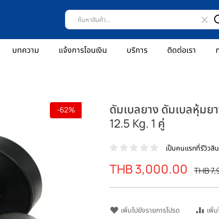
บทความ
แจ้งการโอนเงิน
บริการ
ติดต่อเรา
ก
ดัมเบลยาง ดัมเบลหุ้
-62%
12.5 Kg. 1 คู่
เป็นคนแรกที่รีวิวสินค
ราคา
THB 3,000.00
ราคา
THB 7,
พิเศษ
ปรกติ
เพิ่มไปยังรายการโปรด
เพิ่