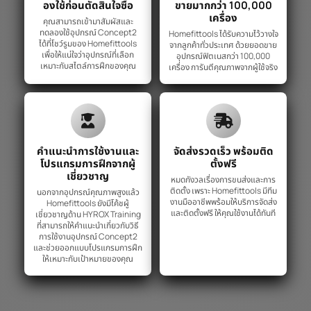
องใช้ก่อนตัดสินใจซื้อ
ขายมากกว่า 100,000
เครื่อง
คุณสามารถเข้ามาสัมผัสและ
ทดลองใช้อุปกรณ์ Concept2
Homefittools ได้รับความไว้วางใจ
ได้ที่โชว์รูมของ Homefittools
จากลูกค้าทั่วประเทศ ด้วยยอดขาย
เพื่อให้แน่ใจว่าอุปกรณ์ที่เลือก
อุปกรณ์ฟิตเนสกว่า 100,000
เหมาะกับสไตล์การฝึกของคุณ
เครื่อง การันตีคุณภาพจากผู้ใช้จริง
คำแนะนำการใช้งานและ
จัดส่งรวดเร็ว พร้อมติด
โปรแกรมการฝึกจากผู้
ตั้งฟรี
เชี่ยวชาญ
หมดกังวลเรื่องการขนส่งและการ
ติดตั้ง เพราะ Homefittools มีทีม
นอกจากอุปกรณ์คุณภาพสูงแล้ว
งานมืออาชีพพร้อมให้บริการจัดส่ง
Homefittools ยังมีโค้ชผู้
และติดตั้งฟรี ให้คุณใช้งานได้ทันที
เชี่ยวชาญด้าน HYROX Training
ที่สามารถให้คำแนะนำเกี่ยวกับวิธี
การใช้งานอุปกรณ์ Concept2
และช่วยออกแบบโปรแกรมการฝึก
ให้เหมาะกับเป้าหมายของคุณ