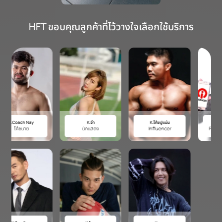
HFT ขอบคุณลูกค้าที่ไว้วางใจเลือกใช้บริการ
K.จ๋า
K.โค้ชปูแน่น
K.โปรดิวเซอร์ ยุง
นักแสดง
Influencer
Program Producer