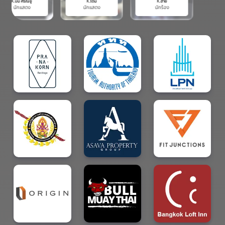
K.โดม
K.ฮาย
นักแสดง
นักร้อง