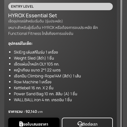
ENTRY LEVEL
HYROX Essential Set
เซ็ตอุปกรณ์สำหรับเริ่มต้น (รุ่นประหยัด)
เ
เหมาะสำหรับผู้เริ่มต้น HYROX หรือต้องการงบประหยัด ฝึก
เ
Functional Fitness ใกล้เคียงการแข่งขัน
H
อุปกรณ์ในเซ็ต:
อ
SkiErg เล่นสกีในร่ม 1 เครื่อง
Weight Sled (สีดำ) 1 ชิ้น
เซ็ตแผ่นน้ำหนัก OLY 105 กก.
หญ้าเทียม ขนาด 2*1 22 เมตร
เชือกปีน Climbing-Rope14M (สีดำ) 1 เส้น
Row Machine 1 เครื่อง
Kettlebell 16 กก. X 2 ชิ้น
Power Sand Bag 10 กก. สีส้ม (A) 1 ชิ้น
WALL BALL iron 4 กก. เกรดยิม 1 ชิ้น
ราคารวม :
ร
92,140
บาท
ขอใบเสนอราคา
ติดต่อเรา