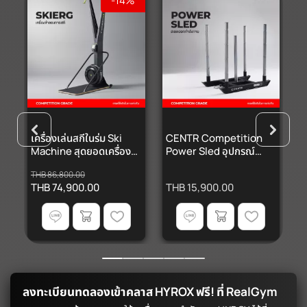
-14%
ง
เครื่องเล่นสกีในร่ม Ski
CENTR Competition
C
Machine สุดยอดเครื่อง
Power Sled อุปกรณ์
P
คาร์ดิโอ Concept2
Sled Push & Pull สเลด
P
THB 86,800.00
SkiErg
ออกกำลังกาย ระดับแข่งขัน
1
THB 74,900.00
THB 15,900.00
T
HYROX
ลงทะเบียนทดลองเข้าคลาส HYROX ฟรี! ที่ RealGym