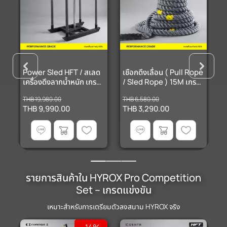
Power Sled HFT / สเลด
เชือกดึงเลื่อน ( Pull Rope
เ
เครื่องดึงลากน้ำหนัก เกรด
/ Sled Rope ) 15M เกรด
1
เทียบเท่าการแข่ง HYROX
เทียบเท่าการแข่ง HYROX
ส
THB 19,980.00
THB 6,580.00
T
ฝึกแรงต้านและความแข็ง
สำหรับลากดึงสเลด Hyrox
C
THB 9,990.00
THB 3,290.00
T
แรงสำหรับฟิตเนส
และ Functional Training
รายการสินค้าใน HYROX Pro Competition
Set – เกรดแข่งขัน
เหมาะสำหรับการเตรียมตัวลงสนาม HYROX จริง