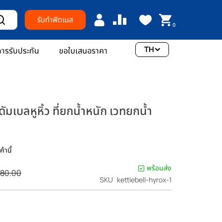
รับทำฟิตเนส
0
TH
ารรับประกัน
ขอใบเสนอราคา
ัมเบลหูหิ้ว ที่ยกน้ำหนัก เวทยกน้ำ
้านี้
พร้อมส่ง
380.00
SKU
kettlebell-hyrox-1