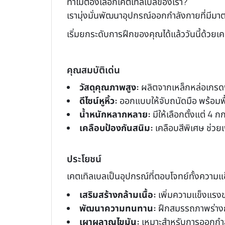
ทำไมต้องเลือกเคตเทิลเบลของเรา?
เรามุ่งมั่นพัฒนาอุปกรณ์ออกกำลังกายที่มีมาต
เริ่มยกระดับการฝึกของคุณได้แล้ววันนี้ด้วย
คุณสมบัติเด่น
วัสดุคุณภาพสูง:
ผลิตจากเหล็กหล่อเกรดพ
ดีไซน์หูหิ้ว:
ออกแบบให้จับถนัดมือ พร้อมพื้
น้ำหนักหลากหลาย:
มีให้เลือกตั้งแต่ 4 ก
เคลือบป้องกันสนิม:
เคลือบสีพิเศษ ช่วย
ประโยชน์
เคตเทิลเบลเป็นอุปกรณ์ที่ตอบโจทย์ทั้งควา
เสริมสร้างกล้ามเนื้อ:
เพิ่มความแข็งแรงข
พัฒนาความทนทาน:
ฝึกสมรรถภาพร่างก
เผาผลาญไขมัน:
เหมาะสำหรับการออกกำล