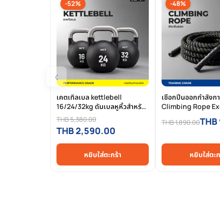
-52%
-48%
‹
เคตเทิลเบล kettlebell
เชือกปีนออกกำลังก
16/24/32kg ดัมเบลหูหิ้วสำหรับ
Climbing Rope Ex
Hyrox Competition Grade
เชือกไต่เขา ออกกำล
THB 5,380.00
THB
THB 1,890.00
THB 2,590.00
หยิบใส่ตะกร้า
หยิบใส่ตะก