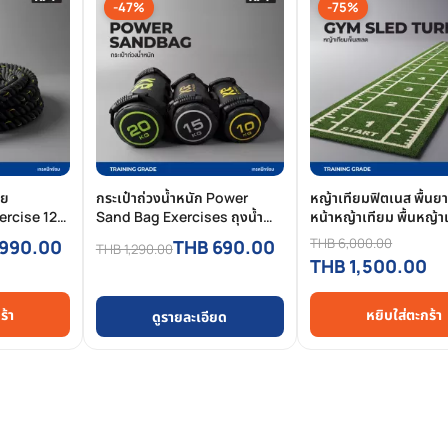
-47%
-75%
าย
กระเป๋าถ่วงน้ำหนัก Power
หญ้าเทียมฟิตเนส พื้นย
ercise 12M
Sand Bag Exercises ถุงน้ำ
หน้าหญ้าเทียม พื้นหญ้า
ังกาย
หนักออกกำลังกาย
สำหรับฟิตเนส | ต่อ เมต
THB 6,000.00
 990.00
THB 690.00
THB 1,290.00
THB 1,500.00
ร้า
หยิบใส่ตะกร้า
ดูรายละเอียด