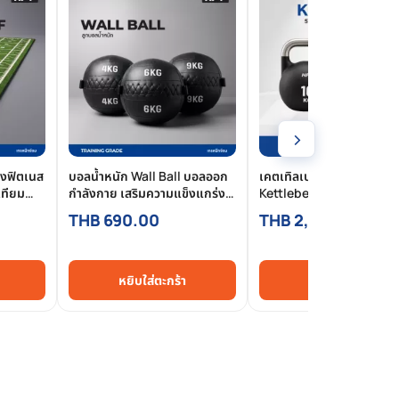
›
างฟิตเนส
บอลน้ำหนัก Wall Ball บอลออก
เคตเทิลเบล HFT 16/24/32
เทียม
กำลังกาย เสริมความแข็งแกร่ง
Kettlebell Competition 
ร
ของร่างกาย
ด้าน เหล็กหล่อเกรดแข่งขัน
THB 690.00
THB 2,890.00
สำหรับฝึกที่บ้านและยิม
หยิบใส่ตะกร้า
หยิบใส่ตะกร้า