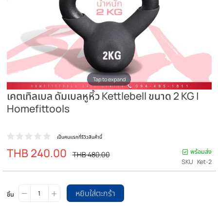
Tap to expand
เคตเทิลเบล ดัมเบลหูหิ้ว Kettlebell ขนาด 2 KG 
Homefittools
เป็นคนแรกที่รีวิวสินค้านี้
THB 240.00
ราคา
พร
ราคา
THB 480.00
ปรกติ
พิเศษ
SKU