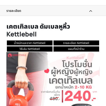
ได้รับภายใน 24 ชม.
ผ่อนได้ทุกชิ้น
0% เมื่อซื้อครบ 3000 บาทขึ้นไป
ทักแชท
แนะนำสินค้าฟรี
รายละเอียด
เคตเทิลเบล ดัมเบลหูหิ้ว
Kettlebell
น้ำหนักและราคา Kettlebell
รายละเอียด Kettlebell
วิธีเล่น Kettlebell
แผนที่หน้าร้าน