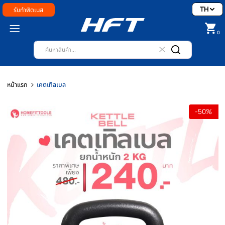
รับทำฟิตเนส
หน้าแรก
เคตเทิลเบล
-