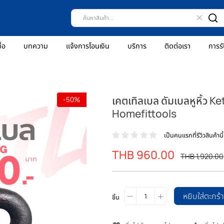
ธีการสั่งซื้อ
บทความ
แจ้งการโอนเงิน
บริการ
ติดต่
เคตเทิลเบล ดัมเ
-50%
Homefittools
เป็นคน
THB 960.00
ราคา
พิเศษ
ชิ้น