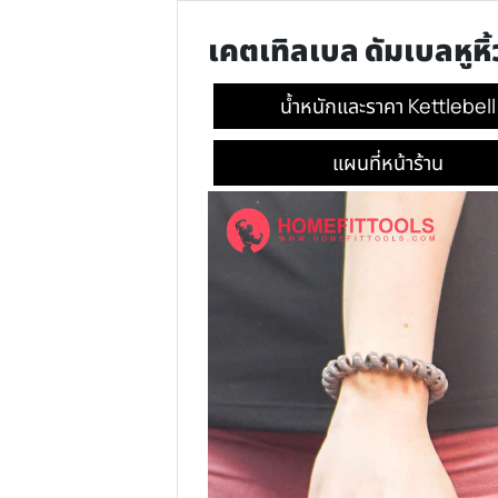
รายละเอียด
เคตเทิลเบล ดัมเบลห
น้ำหนักและราคา Kett
แผนที่หน้าร้าน