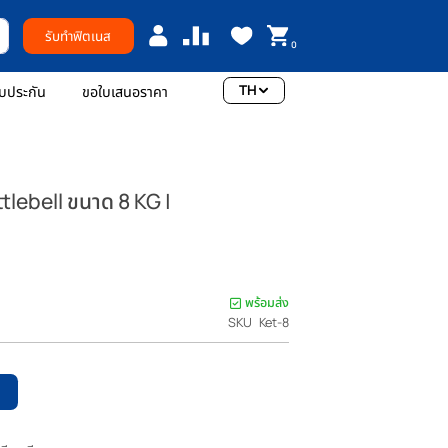
รับทำฟิตเนส
0
TH
อเรา
การรับประกัน
ขอใบเสนอราคา
บลหูหิ้ว Kettlebell ขนาด 8 KG |
แรกที่รีวิวสินค้านี้
พร้อมส่ง
ราคา
THB 1,920.00
SKU
Ket-8
ปรกติ
หยิบใส่ตะกร้า