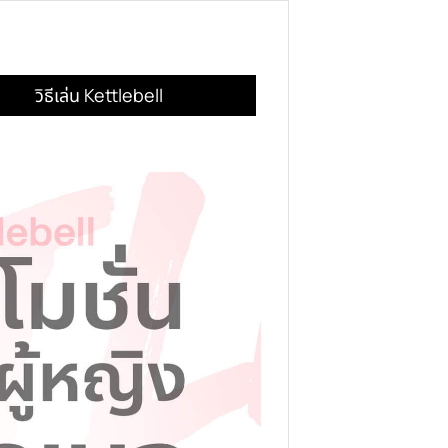
ครบ 3000 บาทขึ้นไป
แนะนำสินค้าฟรี
วิธีเล่น Kettlebell