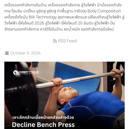
เครื่องออกกำลังกายในบ้าน
เครื่องออกกำลังกาย
ลู่วิ่งไฟฟ่า
ม้านั่งออกกำลัง
กาย
โฮมยิม
บาร์โหน
ยูยิตสู
ยูยิตสู ท่าพื้นฐาน
InBody
Body Composition
เครื่องชั่งไขมัน
BIA Technology
สุขภาพและฟิตเนส
เปรียบเทียบลู่วิ่งไฟฟ้า
ลู่
วิ่งไฟฟ้า ยี่ห้อไหนดี 2026
ลู่วิ่งไฟฟ้า ยี่ห้อไหนดี
20 อันดับ ลู่วิ่งไฟฟ้า
ปั่น
จักรยานออกกำลังกาย
คาร์ดิโอในบ้าน
ลดน้ำหนัก
ออกกำลังกายมือใหม่
RSS Feed
October 9, 2024