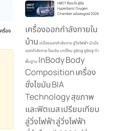
HBOT คืออะไร คู่มือ
Hyperbaric Oxygen
Chamber ฉบับสมบูรณ์ 2026
เครื่องออกกำลังกายใน
ครื่อง
บ้าน
เครื่องออกกำลังกาย
ลู่วิ่งไฟฟ่า
ม้านั่ง
ออกกำลังกาย
โฮมยิม
บาร์โหน
ยูยิตสู
ยูยิตสู ท่า
InBody
Body
พื้นฐาน
Composition
เครื่อง
ชั่งไขมัน
BIA
Technology
สุขภาพ
และฟิตเนส
เปรียบเทียบ
ลู่วิ่งไฟฟ้า
ลู่วิ่งไฟฟ้า