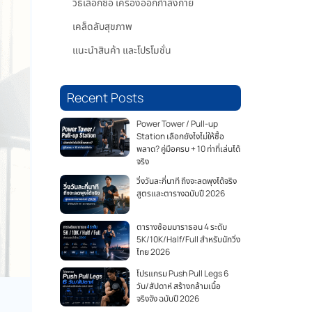
วิธีเลือกซื้อ เครื่องออกกำลังกาย
เคล็ดลับสุขภาพ
แนะนำสินค้า และโปรโมชั่น
Recent Posts
Power Tower / Pull-up
Station เลือกยังไงไม่ให้ซื้อ
พลาด? คู่มือครบ + 10 ท่าที่เล่นได้
จริง
วิ่งวันละกี่นาที ถึงจะลดพุงได้จริง
สูตรและตารางฉบับปี 2026
ตารางซ้อมมาราธอน 4 ระดับ
5K/10K/Half/Full สำหรับนักวิ่ง
ไทย 2026
โปรแกรม Push Pull Legs 6
วัน/สัปดาห์ สร้างกล้ามเนื้อ
จริงจัง ฉบับปี 2026