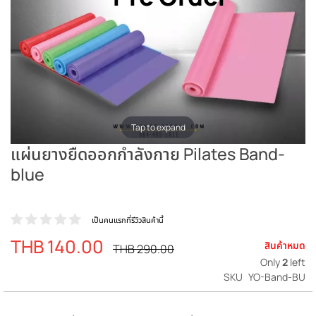
Tap to expand
แผ่นยางยืดออกกำลังกาย Pilates Band-
blue
เป็นคนแรกที่รีวิวสินค้านี้
THB 140.00
ราคา
สินค้าหมด
ราคา
THB 290.00
ปรกติ
พิเศษ
Only
2
left
SKU
YO-Band-BU