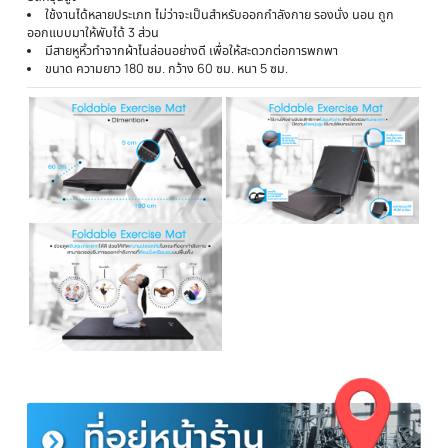
รายละเอียดเบาะซิทอัพ เบาะ Sit Up
ไม่ว่าจะ Push-up Sit-up ตัวนี้เอาอยู่ ออกแบบมาพิเศษสำหรับคนที่ซิทอัพแล้วเจ็บ ปวดกระ
ก้นกบ อีกทั้งยังสามารถรองรับได้ทั้งการฝึกโยคะ,ฟิลาทิส ,ยิมนาสติก หรือกิจกรรมที่ต้องนั่งห
นอนบนพื้นแข็ง เบาะตัวนี้จะช่วยดูดซับแรงกระแทกได้ดี ช่วยให้เกิดความปลอดภัยในขณะที่
กำลังกาย
ด้านนอกหุ้มด้วยหนัง PU กันน้ำ กันลื่น ปราศจากกลิ่น และยังทนต่อรอยขี
ข่วน
มีซิปด้านข้างสามารถถอดออกเพื่อง่ายต่อการทำความสะอาด
ด้านในทำจากวัสดุ โฟม EPE หนาถึง 5 ซม.
ใช้งานได้อย่างมีประสิทธิภาพไม่ยุบตัวง่าย อีกทั้งยังช่วยกันกระแทก มีควา
ยืดหยุ่นสูง
ใช้งานได้หลายประเภท ไม่ว่าจะเป็นสำหรับออกกำลังกาย รองนั่ง นอน ถูก
ออกแบบมาให้พับได้ 3 ส่วน
มีสายหูหิ้วทำจากผ้าไนล่อนอย่างดี เพื่อให้สะดวกต่อการพกพา
ขนาด ความยาว 180 ซม. กว้าง 60 ซม. หนา 5 ซม.