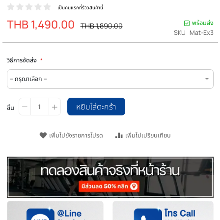
เบาะซิทอัพ เบาะ Sit Up (สีดำ) เบาะออกกำลังก
Foldable Exercise Mat - Homefittools
เป็นคนแรกที่รีวิวสินค้านี้
THB 1,490.00
ราคา
พร
ราคา
THB 1,890.00
ปรกติ
พิเศษ
SKU
Ma
วิธีการจัดส่ง
หยิบใส่ตะกร้า
ชิ้น
เพิ่มไปยังรายการโปรด
เพิ่มไปเปรียบเทียบ