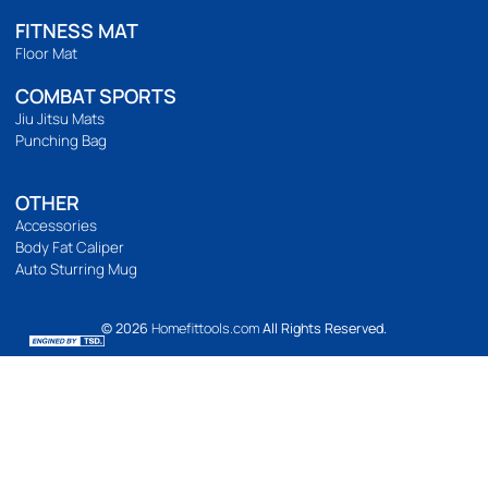
เวลาทำการ
เปิดทำการ 9:00 น. ถึง 21:00 น.
Location Map
BODYWEIGHT
Bodyweight
Build abs
Yoga
Pilates
FUNTIONAL TRAINING
WEIGHT TRAINING
Dumbbell
Dumbbell Rack