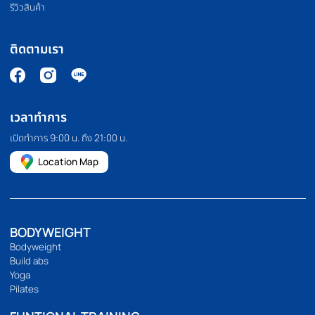
HOMEFITTOOLS
เรานำเข้าและจัดจำหน่ายอุปกรณ์ออกกำลังกาย อุปกรณ์ฟิตเนส และ
อุปกรณ์ฟิตเนสอื่นๆ เช่น ลู่วิ่ง จักรยานออกกำลังกาย โฮมยิม กระสอบ
ทราย และดัมเบลคุณภาพสูง เรายังมีบริการขายปลีกและขายส่งอีก
ด้วย เราคัดสรรและคัดสรรสินค้าทุกชิ้นด้วยตนเอง เพื่อให้มั่นใจว่าสินค้า
ทุกชิ้นมีประสิทธิภาพอย่างแท้จริง
094 495 1811
[email protected]
เกี่ยวกับเรา
เกี่ยวกับ
ติดต่อเรา