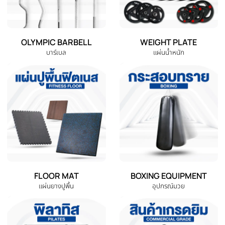
EXERCISE BIKE
TREADMILL
จักรยานออกกำลังกาย
ลู่วิ่งไฟฟ้า
ELLIPTICAL
HOME GYM
เครื่องเดินวงรี
ชุดโฮมยิม