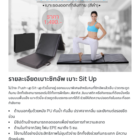
รายละเอียด
เบาะซิทอัพ เบาะ Sit Up (สีดำ) เบาะออกกำลัง
กาย Foldable Exercise Mat