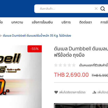
ธีการสั่งซื้อ
บทความ
แจ้งการโอนเงิน
บริการ
ติดต่
ดัมเบล
ดัมเบล Dumbbell ดัมเบลปรับน้ำหนัก 35 Kg. ไม่มีกล่อง
ดัมเบล Dumbbel
-55%
ฟรีข้อต่อ ถุงมือ
เป็นคน
THB 2,690.0
ราคา
พิเศษ
เพิ่มไปยังรายการโปรด