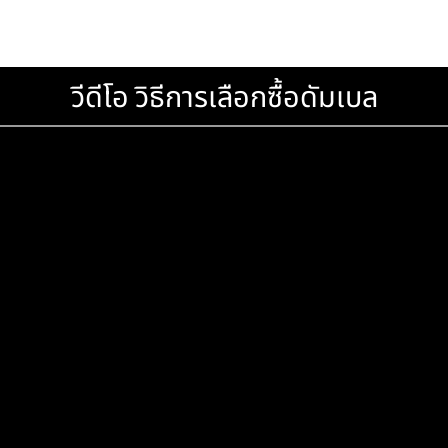
ับน้ำหนัก 35 Kg. สีเงิน
บคุณ
วีดีโอ วิธีการเลือกซื้อดัมเ