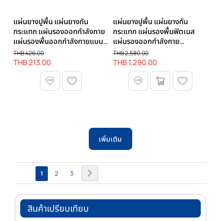
แผ่นยางปูพื้น แผ่นยางกัน
แผ่นยางปูพื้น แผ่นยางกัน
กระแทก แผ่นรองออกกําลังกาย
กระแทก แผ่นรองพื้นฟิตเนส
แผ่นรองพื้นออกกําลังกายแบบ
แผ่นรองออกกำลังกาย
จิ๊กซอว์ Rubber Jigsaw รุ่น R-
RUBBER TILE รุ่น P-1 |
THB 426.00
THB 2,580.00
J | Homefittools
Homefittools
THB 213.00
THB 1,290.00
เพิ่มเติม
หน้า
หน้า
ถัด
คุณ
หน้า
หน้า
1
2
3
ไป
กำลัง
อ่าน
สินค้าเปรียบเทียบ
หน้า