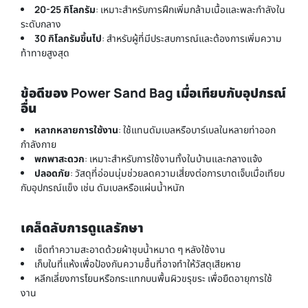
20-25 กิโลกรัม
: เหมาะสำหรับการฝึกเพิ่มกล้ามเนื้อและพละกำลังใน
ระดับกลาง
30 กิโลกรัมขึ้นไป
: สำหรับผู้ที่มีประสบการณ์และต้องการเพิ่มความ
ท้าทายสูงสุด
ข้อดีของ Power Sand Bag เมื่อเทียบกับอุปกรณ์
อื่น
หลากหลายการใช้งาน
: ใช้แทนดัมเบลหรือบาร์เบลในหลายท่าออก
กำลังกาย
พกพาสะดวก
: เหมาะสำหรับการใช้งานทั้งในบ้านและกลางแจ้ง
ปลอดภัย
: วัสดุที่อ่อนนุ่มช่วยลดความเสี่ยงต่อการบาดเจ็บเมื่อเทียบ
กับอุปกรณ์แข็ง เช่น ดัมเบลหรือแผ่นน้ำหนัก
เคล็ดลับการดูแลรักษา
เช็ดทำความสะอาดด้วยผ้าชุบน้ำหมาด ๆ หลังใช้งาน
เก็บในที่แห้งเพื่อป้องกันความชื้นที่อาจทำให้วัสดุเสียหาย
หลีกเลี่ยงการโยนหรือกระแทกบนพื้นผิวขรุขระ เพื่อยืดอายุการใช้
งาน