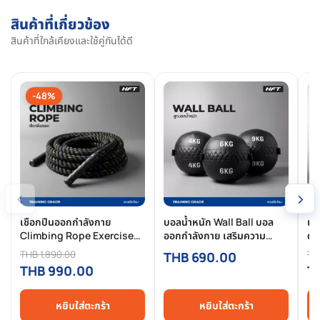
สินค้าที่เกี่ยวข้อง
สินค้าที่ใกล้เคียงและใช้คู่กันได้ดี
-48%
‹
›
เชือกปีนออกกำลังกาย
บอลน้ำหนัก Wall Ball บอล
เค
Climbing Rope Exercise
ออกกำลังกาย เสริมความ
ดัม
12M เชือกไต่เขา ออกกำลังกาย
แข็งแกร่งของร่างกาย
ยก
THB 1,890.00
TH
THB 690.00
THB 990.00
T
หยิบใส่ตะกร้า
หยิบใส่ตะกร้า