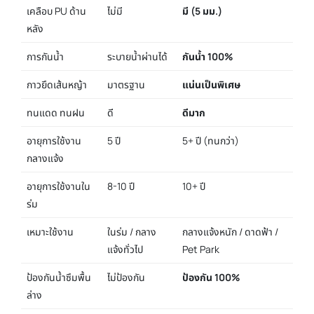
เคลือบ PU ด้าน
ไม่มี
มี (5 มม.)
หลัง
การกันน้ำ
ระบายน้ำผ่านได้
กันน้ำ 100%
กาวยึดเส้นหญ้า
มาตรฐาน
แน่นเป็นพิเศษ
ทนแดด ทนฝน
ดี
ดีมาก
อายุการใช้งาน
5 ปี
5+ ปี (ทนกว่า)
กลางแจ้ง
อายุการใช้งานใน
8-10 ปี
10+ ปี
ร่ม
เหมาะใช้งาน
ในร่ม / กลาง
กลางแจ้งหนัก / ดาดฟ้า /
แจ้งทั่วไป
Pet Park
ป้องกันน้ำซึมพื้น
ไม่ป้องกัน
ป้องกัน 100%
ล่าง