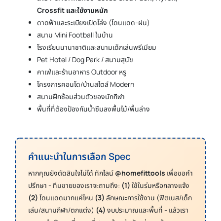
Crossfit และใช้งานหนัก
ดาดฟ้าและระเบียงเปิดโล่ง (โดนแดด-ฝน)
สนาม Mini Football ในบ้าน
โรงเรียนนานาชาติและสนามเด็กเล่นพรีเมียม
Pet Hotel / Dog Park / สนามสุนัข
คาเฟ่และร้านอาหาร Outdoor หรู
โครงการคอนโด/บ้านสไตล์ Modern
สนามฝึกซ้อมส่วนตัวของนักกีฬา
พื้นที่ที่ต้องป้องกันน้ำซึมลงพื้นไม้/พื้นล่าง
คำแนะนำในการเลือก Spec
หากคุณยังตัดสินใจไม่ได้ ทักไลน์
@homefittools
เพื่อขอคำ
ปรึกษา - ทีมขายของเราจะถามถึง:
(1)
ใช้ในร่มหรือกลางแจ้ง
(2)
โดนแดดมากแค่ไหน
(3)
ลักษณะการใช้งาน (ฟิตเนส/เด็ก
เล่น/สนามกีฬา/ตกแต่ง)
(4)
งบประมาณและพื้นที่ - แล้วเรา