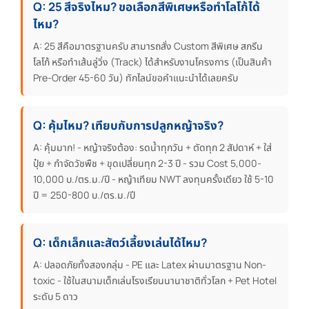
Q: 25 สีจริงไหม? ขอเลือกสีพิเศษหรือทำโลโก้ได้
ไหม?
A: 25 สีคือมาตรฐานครับ สามารถสั่ง Custom สีพิเศษ สกรีน
โลโก้ หรือทำเส้นลู่วิ่ง (Track) ได้สำหรับงานโครงการ (เป็นสินค้า
Pre-Order 45-60 วัน) ทักไลน์ขอคำแนะนำได้เลยครับ
Q: คุ้มไหม? เทียบกับการปลูกหญ้าจริง?
A: คุ้มมาก! - หญ้าจริงต้อง: รดน้ำทุกวัน + ตัดทุก 2 สัปดาห์ + ใส่
ปุ๋ย + กำจัดวัชพืช + ขุดเปลี่ยนทุก 2-3 ปี - รวม Cost 5,000-
10,000 บ./ตร.ม./ปี - หญ้าเทียม NWT ลงทุนครั้งเดียว ใช้ 5-10
ปี = 250-800 บ./ตร.ม./ปี
Q: เด็กเล็กและสัตว์เลี้ยงเล่นได้ไหม?
A: ปลอดภัยทั้งสองกลุ่ม - PE และ Latex ผ่านมาตรฐาน Non-
toxic - ใช้ในสนามเด็กเล่นโรงเรียนนานาชาติทั่วโลก + Pet Hotel
ระดับ 5 ดาว