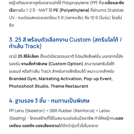
หญ้าเทียมราคาถูกในตลาดมักใช้ Polypropylene (PP) ที่จะ
แข็งและซีด
เร็ว
ภายใน 1-2 ปี - NWT ใช้
PE (Polyethylene)
ที่ผ่านการ Stabilize
UV - ทนต่อแสงแดดเขตร้อน 5 ปี (กลางแจ้ง) ถึง 10 ปี (ในร่ม) โดยไม่
ซีด
3. 25 สี พร้อมตัวเลือกงาน Custom (สกรีนโลโก้ /
ทำเส้น Track)
เรามี
25 สีให้เลือก
ตั้งแต่เขียวธรรมชาติ ไปจนถึงสีแฟชั่น นอกจากนี้ยัง
รองรับ
งานสั่งทำพิเศษ (Custom Option)
สามารถสกรีนโลโก้
แบรนด์ หรือทำเส้น Track สำหรับการฝึกซ้อมได้ เหมาะมากสำหรับ
Branded Gym, Marketing Activation, Pop-up Event,
Photoshoot Studio, Theme Restaurant
4. ฐานรอง 3 ชั้น - ทนทานเป็นพิเศษ
PP Leno (Skeleton) + SBR Rubber (Reinforce) + Latex
(Sealing) - โครงสร้างที่ใช้ในสนามแข่งขันมืออาชีพ ทำให้หญ้าทน
แรง
เหยียบ แรงดึง แรงเสียดทาน
ได้ดีกว่ารุ่นทั่วไปในตลาด