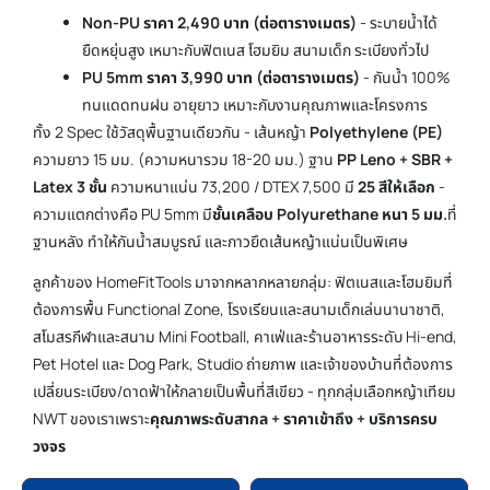
Non-PU ราคา 2,490 บาท (ต่อตารางเมตร)
- ระบายน้ำได้
ยืดหยุ่นสูง เหมาะกับฟิตเนส โฮมยิม สนามเด็ก ระเบียงทั่วไป
PU 5mm ราคา 3,990 บาท (ต่อตารางเมตร)
- กันน้ำ 100%
ทนแดดทนฝน อายุยาว เหมาะกับงานคุณภาพและโครงการ
ทั้ง 2 Spec ใช้วัสดุพื้นฐานเดียวกัน - เส้นหญ้า
Polyethylene (PE)
ความยาว 15 มม. (ความหนารวม 18-20 มม.) ฐาน
PP Leno + SBR +
Latex 3 ชั้น
ความหนาแน่น 73,200 / DTEX 7,500 มี
25 สีให้เลือก
-
ความแตกต่างคือ PU 5mm มี
ชั้นเคลือบ Polyurethane หนา 5 มม.
ที่
ฐานหลัง ทำให้กันน้ำสมบูรณ์ และกาวยึดเส้นหญ้าแน่นเป็นพิเศษ
ลูกค้าของ HomeFitTools มาจากหลากหลายกลุ่ม: ฟิตเนสและโฮมยิมที่
ต้องการพื้น Functional Zone, โรงเรียนและสนามเด็กเล่นนานาชาติ,
สโมสรกีฬาและสนาม Mini Football, คาเฟ่และร้านอาหารระดับ Hi-end,
Pet Hotel และ Dog Park, Studio ถ่ายภาพ และเจ้าของบ้านที่ต้องการ
เปลี่ยนระเบียง/ดาดฟ้าให้กลายเป็นพื้นที่สีเขียว - ทุกกลุ่มเลือกหญ้าเทียม
NWT ของเราเพราะ
คุณภาพระดับสากล + ราคาเข้าถึง + บริการครบ
วงจร