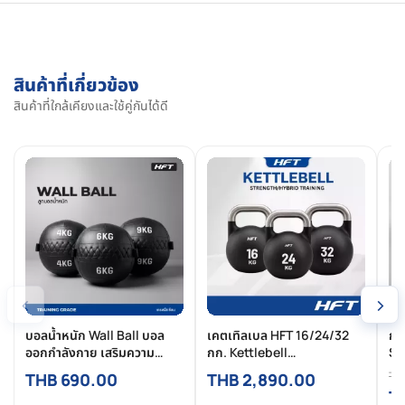
สินค้าที่เกี่ยวข้อง
สินค้าที่ใกล้เคียงและใช้คู่กันได้ดี
‹
›
บอลน้ำหนัก Wall Ball บอล
เคตเทิลเบล HFT 16/24/32
กร
ออกกำลังกาย เสริมความ
กก. Kettlebell
Sa
แข็งแกร่งของร่างกาย
Competition สีดำด้าน เหล็ก
หน
TH
THB 690.00
THB 2,890.00
หล่อเกรดแข่งขัน สำหรับฝึกที่
T
บ้านและยิม