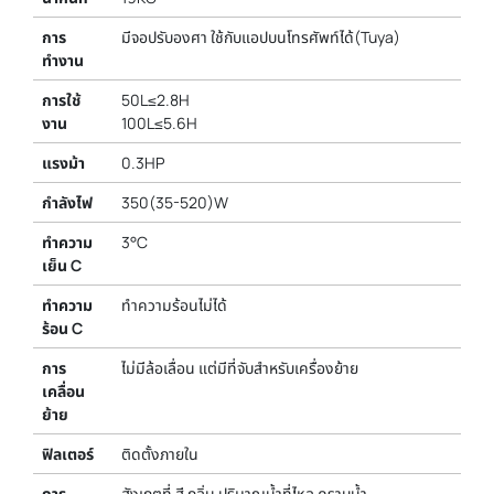
การ
มีจอปรับองศา ใช้กับแอปบนโทรศัพท์ได้(Tuya)
ทำงาน
การใช้
50L≤2.8H
งาน
100L≤5.6H
แรงม้า
0.3HP
กำลังไฟ
350(35-520)W
ทำความ
3°C
เย็น C
ทำความ
ทำความร้อนไม่ได้
ร้อน C
การ
ไม่มีล้อเลื่อน แต่มีที่จับสำหรับเครื่องย้าย
เคลื่อน
ย้าย
ฟิลเตอร์
ติดตั้งภายใน
การ
สังเกตุที่ สี กลิ่น ปริมาณน้ำที่ไหล คราบน้ำ