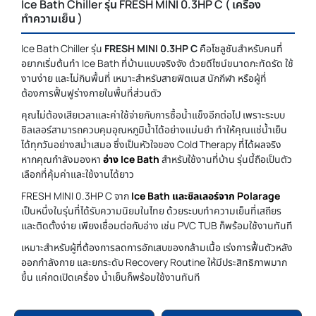
Ice Bath Chiller รุ่น FRESH MINI 0.3HP C ( เครื่อง
ทำความเย็น )
Ice Bath Chiller รุ่น
FRESH MINI 0.3HP C
คือโซลูชันสำหรับคนที่
อยากเริ่มต้นทำ Ice Bath ที่บ้านแบบจริงจัง ด้วยดีไซน์ขนาดกะทัดรัด ใช้
งานง่าย และไม่กินพื้นที่ เหมาะสำหรับสายฟิตเนส นักกีฬา หรือผู้ที่
ต้องการฟื้นฟูร่างกายในพื้นที่ส่วนตัว
คุณไม่ต้องเสียเวลาและค่าใช้จ่ายกับการซื้อน้ำแข็งอีกต่อไป เพราะระบบ
ชิลเลอร์สามารถควบคุมอุณหภูมิน้ำได้อย่างแม่นยำ ทำให้คุณแช่น้ำเย็น
ได้ทุกวันอย่างสม่ำเสมอ ซึ่งเป็นหัวใจของ Cold Therapy ที่ได้ผลจริง
หากคุณกำลังมองหา
อ่าง Ice Bath
สำหรับใช้งานที่บ้าน รุ่นนี้ถือเป็นตัว
เลือกที่คุ้มค่าและใช้งานได้ยาว
FRESH MINI 0.3HP C จาก
Ice Bath และชิลเลอร์จาก Polarage
เป็นหนึ่งในรุ่นที่ได้รับความนิยมในไทย ด้วยระบบทำความเย็นที่เสถียร
และติดตั้งง่าย เพียงเชื่อมต่อกับอ่าง เช่น PVC TUB ก็พร้อมใช้งานทันที
เหมาะสำหรับผู้ที่ต้องการลดการอักเสบของกล้ามเนื้อ เร่งการฟื้นตัวหลัง
ออกกำลังกาย และยกระดับ Recovery Routine ให้มีประสิทธิภาพมาก
ขึ้น แค่กดเปิดเครื่อง น้ำเย็นก็พร้อมใช้งานทันที