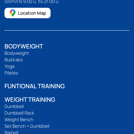
เปิดทำการ 9:00 น. ถึง 21:00 น.
Location Map
BODYWEIGHT
Bodyweight
Build abs
Yoga
Pilates
FUNTIONAL TRAINING
WEIGHT TRAINING
Dumbbell
Dumbbell Rack
Weight Bench
Set Bench + Dumbbell
Barbell