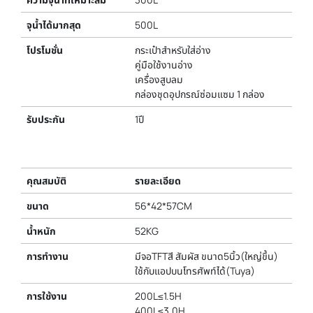
จุน้ำได้มากสุด
500L
โปรโมชั่น
กระเป๋าสำหรับใส่อ่าง
คู่มือใช้งานอ่าง
เครื่องสูบลม
กล่องชุดอุปกรณ์ซ่อมแซม 1 กล่อง
รับประกัน
1ปี
คุณสมบัติ
รายละเอียด
ขนาด
56*42*57CM
น้ำหนัก
52KG
การทำงาน
มีจอTFTสี สัมผัส ขนาด5นิ้ว(ใหญ่ขึ้น)
ใช้กับแอปบนโทรศัพท์ได้(Tuya)
การใช้งาน
200L≤1.5H
400L≤3.0H