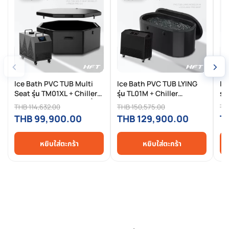
‹
›
Ice Bath PVC TUB Multi
Ice Bath PVC TUB LYING
Ic
Seat รุ่น TM01XL + Chiller
รุ่น TL01M + Chiller
รุ่
FRESH PRO 2.0 (อ่างแช่น้ำ
COOLMAX PRO 2.0HP (อ่าง
CO
THB 114,632.00
THB 150,575.00
TH
เย็นและเครื่องทำความเย็น)
แช่น้ำเย็นและเครื่องทำความ
แช
THB 99,900.00
THB 129,900.00
T
เย็น)
เย็
หยิบใส่ตะกร้า
หยิบใส่ตะกร้า