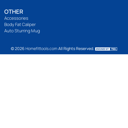
OTHER
Accessories
Body Fat Caliper
Auto Sturring Mug
© 2026
Homefittools.com
All Rights Reserved.