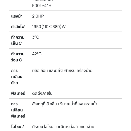
500L≥4.1H
แรงม้า
2.0HP
กำลังไฟ
1950(110-2380)W
ทำความ
3°C
เย็น C
ทำความ
42°C
ร้อน C
การ
มีล้อเลื่อน และมีที่จับสำหรับเครื่องย้าย
เคลื่อน
ย้าย
ฟิลเตอร์
ติดตั้งภายใน
การ
สังเกตุที่ สี กลิ่น ปริมาณน้ำที่ไหล คราบน้ำ
เปลี่ยน
ฟิลเตอร์
โอโซน /
มีระบบ โอโซน และมีการต่อสายแบบง่าย