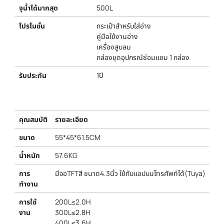
จุน้ำได้มากสุด
500L
โปรโมชั่น
กระเป๋าสำหรับใส่อ่าง
คู่มือใช้งานอ่าง
เครื่องสูบลม
กล่องชุดอุปกรณ์ซ่อมแซม 1 กล่อง
รับประกัน
1ปี
คุณสมบัติ
รายละเอียด
ขนาด
55*45*61.5CM
น้ำหนัก
57.6KG
การ
มีจอTFTสี ขนาด4.3นิ้ว ใช้กับแอปบนโทรศัพท์ได้(Tuya)
ทำงาน
การใช้
200L≤2.0H
งาน
300L≤2.8H
400L≤3.6H