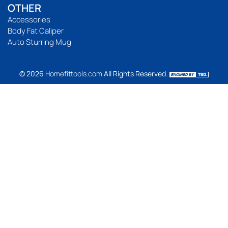
OTHER
Accessories
Body Fat Caliper
Auto Sturring Mug
© 2026
Homefittools.com
All Rights Reserved.