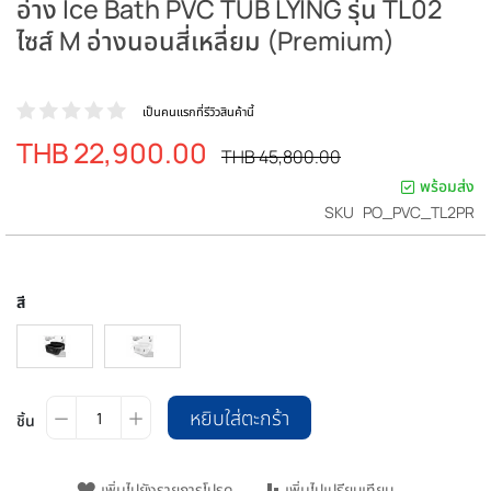
อ่าง Ice Bath PVC TUB LYING รุ่น TL02
ไซส์ M อ่างนอนสี่เหลี่ยม (Premium)
เป็นคนแรกที่รีวิวสินค้านี้
THB 22,900.00
ราคา
ราคา
THB 45,800.00
ปรกติ
พิเศษ
พร้อมส่ง
SKU
PO_PVC_TL2PR
สี
หยิบใส่ตะกร้า
ชิ้น
เพิ่มไปยังรายการโปรด
เพิ่มไปเปรียบเทียบ